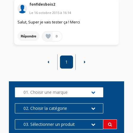
fonfidesbois2
Le
16 octobre 2015
à
16:14
Salut, Super je vais tester ça ! Merci
0
Répondre
1
01. Choisir une marque
02. Choisir la catégorie
03. Sélectionner un produit