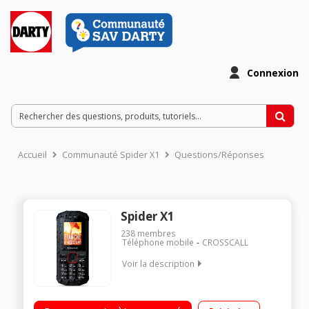
Connexion
Accueil
Communauté Spider X1
Questions/Réponses
Spider X1
238
membres
Téléphone mobile
CROSSCALL
Voir la description
"Téléphone étanche - Résistant IP67 Ecran 1,77"" - 128x160
pixels 262000 couleurs Appareil photo 0,3 mégapixels Double