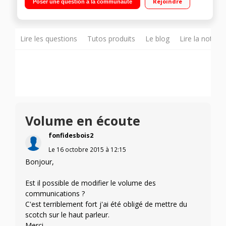
Rejoindre
Poser une question à la communauté
SIM"
Lire les questions
Tutos produits
Le blog
Lire la notice
Volume en écoute
fonfidesbois2
Le
16 octobre 2015
à
12:15
Bonjour,
Est il possible de modifier le volume des
communications ?
C'est terriblement fort j'ai été obligé de mettre du
scotch sur le haut parleur.
Merci