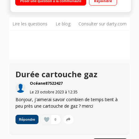
Rejoindre
Poser une question à la communauté
Lire les questions
Le blog
Consulter sur darty.com
Durée cartouche gaz
Océane87522427
Le
23 octobre 2023
à
12:35
Bonjour, j'aimerai savoir combien de temps tient à
peu près une cartouche de gaz ? merci
0
Répondre