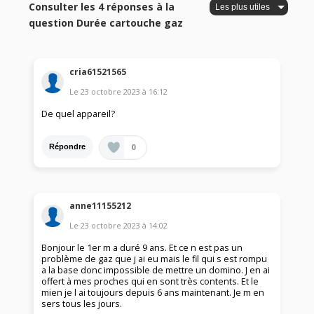
Consulter les 4 réponses à la
question Durée cartouche gaz
cria61521565
Le
23 octobre 2023
à
16:12
De quel appareil?
0
Répondre
anne11155212
Le
23 octobre 2023
à
14:02
Bonjour le 1er m a duré 9 ans. Et ce n est pas un
problème de gaz que j ai eu mais le fil qui s est rompu
a la base donc impossible de mettre un domino. J en ai
offert à mes proches qui en sont très contents. Et le
mien je l ai toujours depuis 6 ans maintenant. Je m en
sers tous les jours.