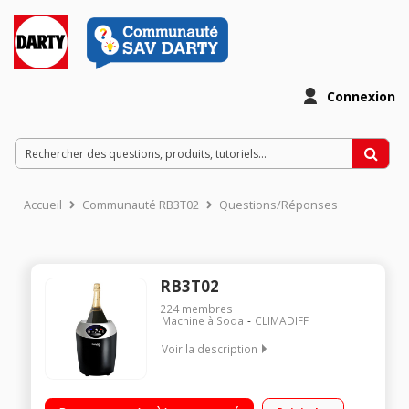
Connexion
Accueil
Communauté RB3T02
Questions/Réponses
RB3T02
224
membres
Machine à Soda
CLIMADIFF
Voir la description
Servir votre vin à la température idéale Très simple
d’utilisation Look élégant