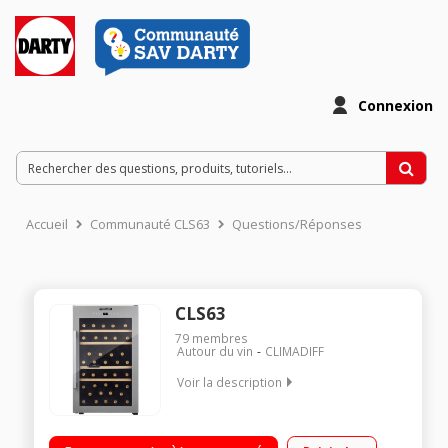
Connexion
Accueil
Communauté CLS63
Questions/Réponses
CLS63
79
membres
Autour du vin
CLIMADIFF
Voir la description
Capacité de 63 bouteilles (type Bordeaux 75 cl) 4 clayettes en
fil d'acier (avec fronton bois) Dimensions HxLxP : 85.5x50x54