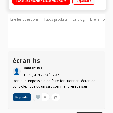
Rejoindre
Poser une question à la communauté
cm porte vitrée anti-UV
Lire les questions
Tutos produits
Le blog
Lire la notice
écran hs
castor1063
Le
27 juillet 2023
à
17:36
Bonjour, impossible de faire fonctionner l'écran de
contrôle... quelqu'un sait comment réinitialiser
0
Répondre