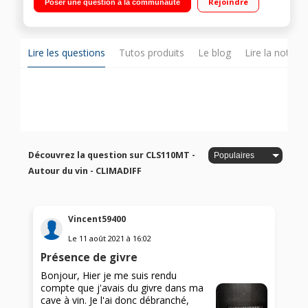
Rejoindre
Poser une question à la communauté
cm Porte vitrée anti-UV - Double zone de température
Lire les questions
Tutos produits
Le blog
Lire la notice
Découvrez la question sur CLS110MT -
Autour du vin - CLIMADIFF
Vincent59400
Le
11 août 2021
à
16:02
Présence de givre
Bonjour, Hier je me suis rendu
compte que j'avais du givre dans ma
cave à vin. Je l'ai donc débranché,