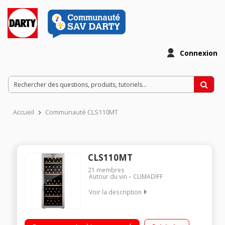
Connexion
Accueil
Communauté CLS110MT
CLS110MT
21
membres
Autour du vin
CLIMADIFF
Voir la description
Capacité de 110 bouteilles (type Bordeaux 75 cl) 4 clayettes en
fil d'acier (avec fronton bois) Dimensions HxLxP : 125.5x50x54