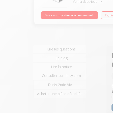
Voir la description
Transmetteur vidéo HD sans fil Connectique HDM
Rejoi
Poser une question à la communauté
Lire les questions
Le blog
Lire la notice
Consulter sur darty.com
Darty 2nde Vie
Acheter une pièce détachée