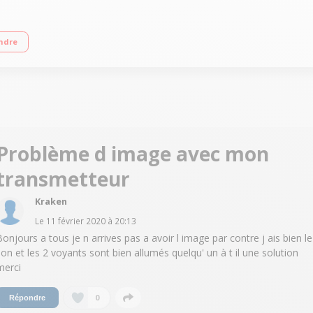
I Fréquence de transmission 2,37 à 2,51 GHz Système de renvoi de télécomma
ndre
Problème d image avec mon
transmetteur
Kraken
Le
11 février 2020
à
20:13
Bonjours a tous je n arrives pas a avoir l image par contre j ais bien le
son et les 2 voyants sont bien allumés quelqu' un à t il une solution
merci
0
Répondre