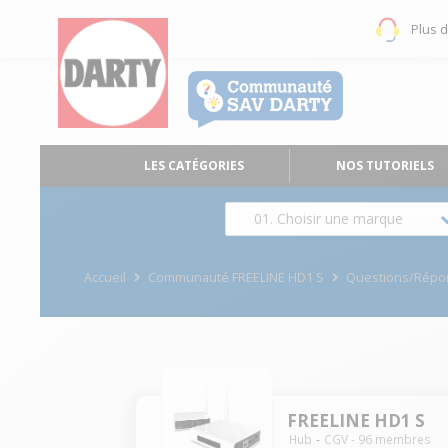
Plus 
LES CATÉGORIES
NOS TUTORIELS
01. Choisir une marque
Accueil
Communauté FREELINE HD1 S
Questions/Répo
FREELINE HD1 S
Hub
CGV
-
96
membres