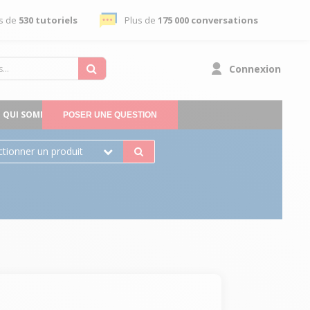
s de
530 tutoriels
Plus de
175 000 conversations
Connexion
QUI SOMMES-NOUS
POSER UNE QUESTION
ctionner un produit