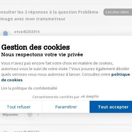
onsulter les 2 réponses à la question Problème
 image avec mon transmetteur
otva45253314
Le
12 février 2020
à
21:44
Gestion des cookies
Bonjour. Le fait que les voyants soient allumés signifie que les "Freeline"
se voient entre-elles.
Nous respectons votre vie privée
Si il y a le son, c'est bon signe. Mais sans la vidéo, cela veut dire que le
Vous n'avez pas encore fait votre choix en matière de cookies,
signal vidéo n'est pas acheminé ou n'est pas reçu par l'écran utilisé pour
visualiser.
autorisez-vous le suivi de votre visite ? Vous pouvez également décider
1) Vérifiez et testez alors les câbles HDMI. et les prises HDMI de la box et
quels services vous nous autorisez à lancer. Consultez notre
politique
Axeptio consent
du téléviseur.
de cookies
.
Il se peut aussi que cela vienne d'un conflit de fréquences.
2) Débrancher les autres arrivées au téléviseur : HDMI et hertzien.
Lire la politique de confidentialité
Sinon ce produit est fiable.
Raymond
Consentements certifiés par
Tout refuser
Paramétrer
Tout accepter
1
Répondre