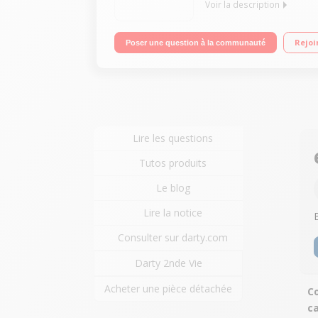
Voir la description
Récepteur TNT Haute Définition Enregistrement sur 
Rejoi
Poser une question à la communauté
Lire les questions
Tutos produits
Le blog
Lire la notice
Consulter sur darty.com
Darty 2nde Vie
Acheter une pièce détachée
Co
c