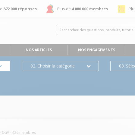
de
872 000 réponses
Plus de
4 000 000 membres
Plu
NOS ARTICLES
NOS ENGAGEMENTS
02. Choisir la catégorie
03. Séle
CGV
-
426
membres