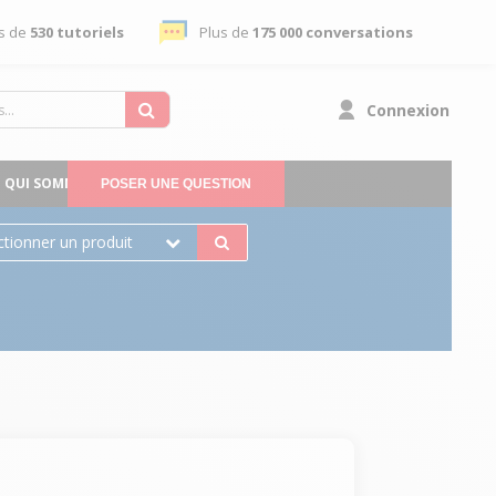
s de
530 tutoriels
Plus de
175 000 conversations
Connexion
QUI SOMMES-NOUS
POSER UNE QUESTION
ctionner un produit