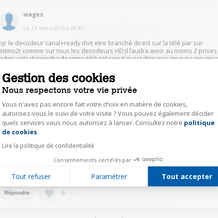
wages
Le
13 mars 2016
à
09:47
bjr le decodeur canal+ready doit etre branché direct sur la télé par sur
etimo2t comme sur tous les decodeurs HD;il faudra avoir au moins 2 prises
hdmi; cela dependra de votre télé cela veut aussi dire que vous ne pourre
pas enregister C+ sur etimo mais uniquement sur votre télé si celle ci
possede des prises usb ou changer de télé avec carte CI+ intégrée;bon
Gestion des cookies
courage
Nous respectons votre vie privée
Vous n'avez pas encore fait votre choix en matière de cookies,
1
Répondre
autorisez-vous le suivi de votre visite ? Vous pouvez également décider
quels services vous nous autorisez à lancer. Consultez notre
politique
Axeptio consent
de cookies
.
bros15139903
Lire la politique de confidentialité
Le
13 mars 2016
à
19:48
Consentements certifiés par
Merci pour votre réponse qui me sera bien utile quand l'aurai acheté
estimons 2 amicalement
Tout refuser
Paramétrer
Tout accepter
0
Répondre