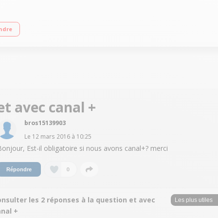
clé USB Prises : 1 HDMI, 1 péritel, 1 coaxial, 1 RCA Double tuner - Afficheur en
ndre
et avec canal +
bros15139903
Le
12 mars 2016
à
10:25
Bonjour, Est-il obligatoire si nous avons canal+? merci
0
Répondre
nsulter les 2 réponses à la question et avec
anal +