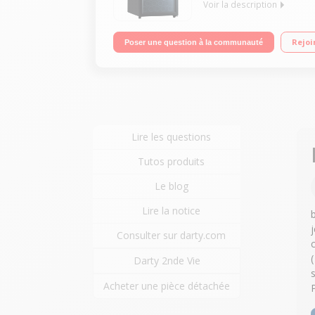
Voir la description
3 clayettes fronton bois Dimensions : 85.5x48x57.
Rejoi
Poser une question à la communauté
Lire les questions
Tutos produits
Le blog
Lire la notice
Consulter sur darty.com
Darty 2nde Vie
Acheter une pièce détachée