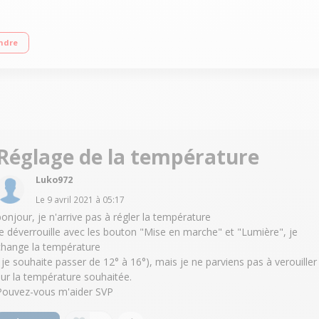
5 cm Porte verre - Thermostat éléctronique
ndre
Réglage de la température
Luko972
Le
9 avril 2021
à
05:17
bonjour, je n'arrive pas à régler la température
je déverrouille avec les bouton "Mise en marche" et "Lumière", je
change la température
( je souhaite passer de 12° à 16°), mais je ne parviens pas à verouiller
sur la température souhaitée.
Pouvez-vous m'aider SVP