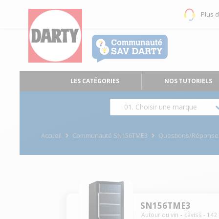
Plus 
LES CATÉGORIES
NOS TUTORIELS
01. Choisir une marque
Accueil
Communauté SN156TME3
Questions/Réponse
SN156TME3
Autour du vin
caviss
-
142