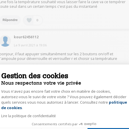
une fois la température souhaité vous laisser faire la cave va ce tempérer
toute seul dans un certain temps c'est pas du instantané
0
Répondre
kour62456112
Le
9 avril 2021
à
19:06
bonjour, il faut appuyer simultanément sur les 2 boutons on/off et
l'ampoule pour déverrouille et verrouiller r et choisir sa température
0
Répondre
Gestion des cookies
Nous respectons votre vie privée
yann24443644
Vous n'avez pas encore fait votre choix en matière de cookies,
autorisez-vous le suivi de votre visite ? Vous pouvez également décider
Le
9 avril 2021
à
13:52
quels services vous nous autorisez à lancer. Consultez notre
politique
Axeptio consent
Bonjour . J'ai eu le même problème , le SAV s'est déplacé rapidement et m'
de cookies
.
simplement dit qu'il faut que la température de la pièce soit bien
supérieure à la température suhaitée et effectivement la cave s'est mise à
Lire la politique de confidentialité
la température souhaitée rapidement
Consentements certifiés par