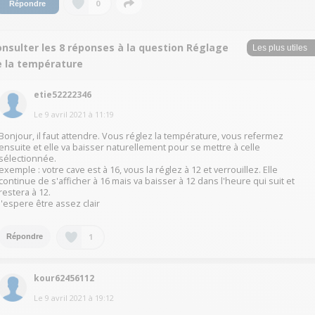
0
Répondre
nsulter les 8 réponses à la question Réglage
e la température
etie52222346
Le
9 avril 2021
à
11:19
Bonjour, il faut attendre. Vous réglez la température, vous refermez
ensuite et elle va baisser naturellement pour se mettre à celle
sélectionnée.
exemple : votre cave est à 16, vous la réglez à 12 et verrouillez. Elle
continue de s'afficher à 16 mais va baisser à 12 dans l'heure qui suit et
restera à 12.
j'espere être assez clair
1
Répondre
kour62456112
Le
9 avril 2021
à
19:12