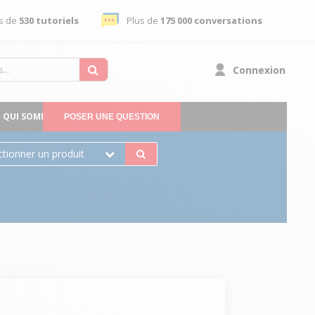
s de
530 tutoriels
Plus de
175 000 conversations
Connexion
QUI SOMMES-NOUS
POSER UNE QUESTION
ctionner un produit