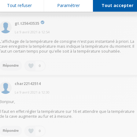
Tout refuser
Paramétrer
Tout accepter
0
Répondre
gt.t25643535
Le
9 avril 2021
à
12:54
L'affichage de la température de consigne n'est pas instantané à priori. La
cave enregistre la température mais indique la température du moment. Il
faut un certain temps pour qu'elle soit à la température souhaitée.
0
Répondre
char22142514
Le
9 avril 2021
à
12:30
Bonjour,
il faut en effet régler la température sur 16 et attendre que la température
de la cave augmente au fur et à mesure.
0
Répondre