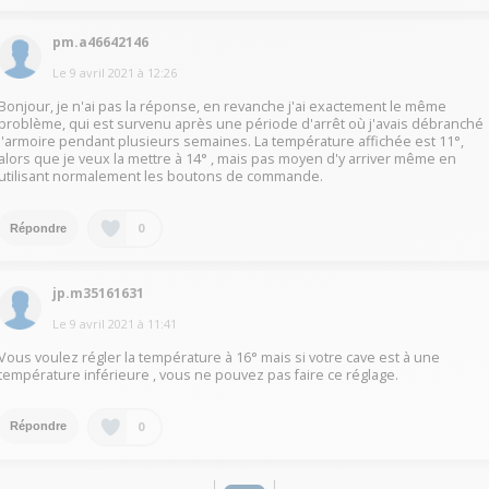
pm.a46642146
Le
9 avril 2021
à
12:26
Bonjour, je n'ai pas la réponse, en revanche j'ai exactement le même
problème, qui est survenu après une période d'arrêt où j'avais débranché
l'armoire pendant plusieurs semaines. La température affichée est 11°,
alors que je veux la mettre à 14° , mais pas moyen d'y arriver même en
utilisant normalement les boutons de commande.
0
Répondre
jp.m35161631
Le
9 avril 2021
à
11:41
Vous voulez régler la température à 16° mais si votre cave est à une
température inférieure , vous ne pouvez pas faire ce réglage.
0
Répondre