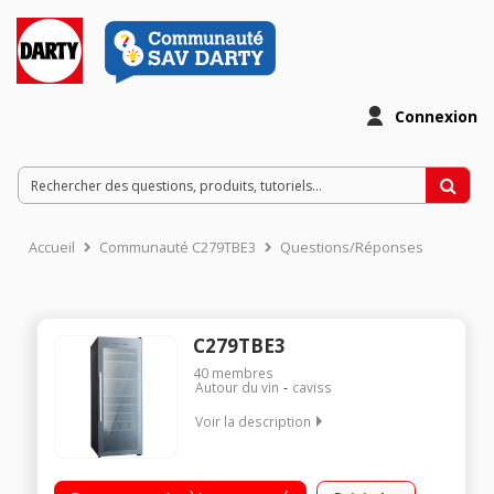
Connexion
Accueil
Communauté C279TBE3
Questions/Réponses
C279TBE3
40
membres
Autour du vin
caviss
Voir la description
8 clayettes bois - 2 zones de température Système anti-
vibration - 43 dB Eclairage LED - Contrôle électrique