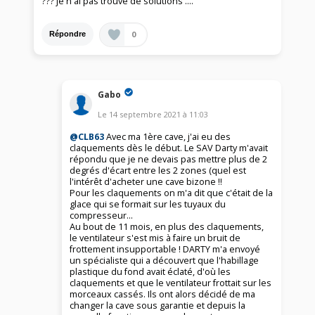
??? je n'ai pas trouvé de solutions ....
0
Répondre
Gabo
Le
14 septembre 2021
à
11:03
@CLB63
Avec ma 1ère cave, j'ai eu des
claquements dès le début. Le SAV Darty m'avait
répondu que je ne devais pas mettre plus de 2
degrés d'écart entre les 2 zones (quel est
l'intérêt d'acheter une cave bizone !!
Pour les claquements on m'a dit que c'était de la
glace qui se formait sur les tuyaux du
compresseur...
Au bout de 11 mois, en plus des claquements,
le ventilateur s'est mis à faire un bruit de
frottement insupportable ! DARTY m'a envoyé
un spécialiste qui a découvert que l'habillage
plastique du fond avait éclaté, d'où les
claquements et que le ventilateur frottait sur les
morceaux cassés. Ils ont alors décidé de ma
changer la cave sous garantie et depuis la