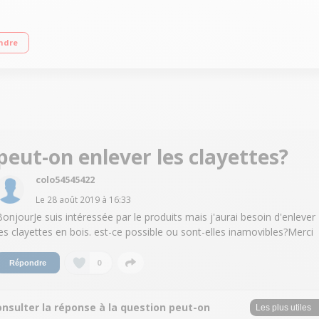
ois - 2 Zones de température Dimensions HxLxP : 162.5x59.5x60 cm Contrôle éle
ndre
peut-on enlever les clayettes?
colo54545422
Le
28 août 2019
à
16:33
BonjourJe suis intéressée par le produits mais j'aurai besoin d'enlever
les clayettes en bois. est-ce possible ou sont-elles inamovibles?Merci
0
Répondre
nsulter la réponse à la question peut-on