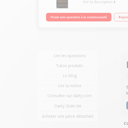
Voir la description
128 bouteilles - Classe G - 42dB 7 Clayettes en b
Rejoi
Poser une question à la communauté
Lire les questions
Tutos produits
Le blog
Lire la notice
Consulter sur darty.com
Darty 2nde Vie
Acheter une pièce détachée
Co