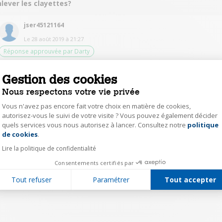
lever les clayettes?
jser45121164
Le
28 août 2019
à
21:27
Réponse approuvée par Darty
Bonjour,oui elles sont enlevables
Gestion des cookies
Nous respectons votre vie privée
0
Répondre
Vous n'avez pas encore fait votre choix en matière de cookies,
autorisez-vous le suivi de votre visite ? Vous pouvez également décider
quels services vous nous autorisez à lancer. Consultez notre
politique
Axeptio consent
1
de cookies
.
Lire la politique de confidentialité
Consentements certifiés par
Tout refuser
Paramétrer
Tout accepter