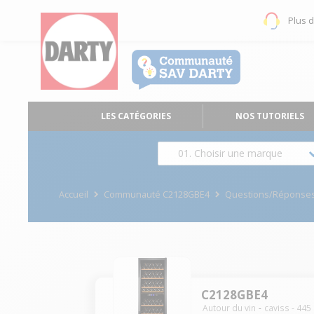
Plus 
LES CATÉGORIES
NOS TUTORIELS
01. Choisir une marque
Accueil
Communauté C2128GBE4
Questions/Réponse
C2128GBE4
Autour du vin
caviss
-
445