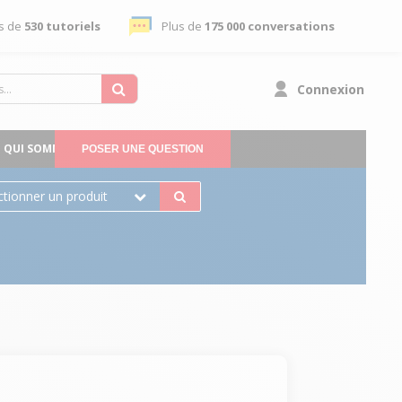
s de
530 tutoriels
Plus de
175 000 conversations
Connexion
QUI SOMMES-NOUS
POSER UNE QUESTION
ctionner un produit