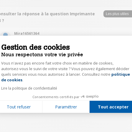
onsulter la réponse à la question Imprimante
 ?
Mira16561364
Le
3 avril 2018
à
11:40
Gestion des cookies
Bonjour, non c'est un format A4 maximum Cordialement
Nous respectons votre vie privée
Vous n'avez pas encore fait votre choix en matière de cookies,
0
Répondre
autorisez-vous le suivi de votre visite ? Vous pouvez également décider
quels services vous nous autorisez à lancer. Consultez notre
politique
Axeptio consent
de cookies
.
1
Lire la politique de confidentialité
Consentements certifiés par
Tout refuser
Paramétrer
Tout accepter