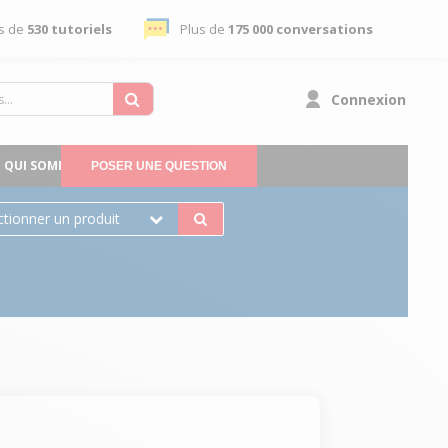
s de
530 tutoriels
Plus de
175 000 conversations
Connexion
QUI SOMMES-NOUS
POSER UNE QUESTION
ctionner un produit