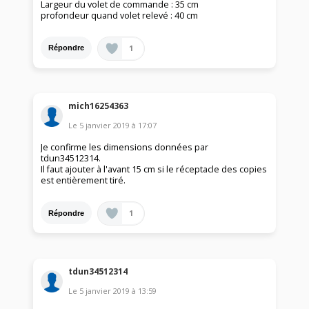
Largeur du volet de commande : 35 cm
profondeur quand volet relevé : 40 cm
1
Répondre
mich16254363
Le
5 janvier 2019
à
17:07
Je confirme les dimensions données par
tdun34512314.
Il faut ajouter à l'avant 15 cm si le réceptacle des copies
est entièrement tiré.
1
Répondre
tdun34512314
Le
5 janvier 2019
à
13:59