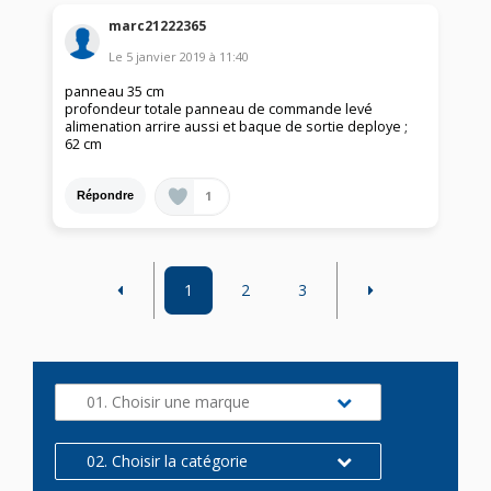
marc21222365
Le
5 janvier 2019
à
11:40
panneau 35 cm
profondeur totale panneau de commande levé
alimenation arrire aussi et baque de sortie deploye ;
62 cm
1
Répondre
1
2
3
01. Choisir une marque
02. Choisir la catégorie