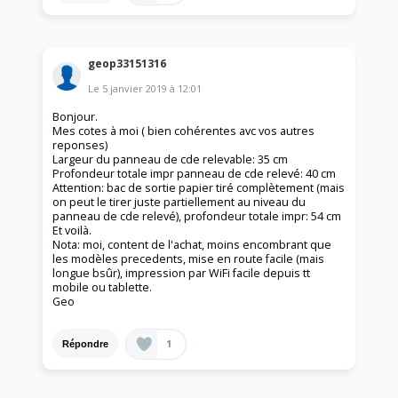
geop33151316
Le
5 janvier 2019
à
12:01
Bonjour.
Mes cotes à moi ( bien cohérentes avc vos autres
reponses)
Largeur du panneau de cde relevable: 35 cm
Profondeur totale impr panneau de cde relevé: 40 cm
Attention: bac de sortie papier tiré complètement (mais
on peut le tirer juste partiellement au niveau du
panneau de cde relevé), profondeur totale impr: 54 cm
Et voilà.
Nota: moi, content de l'achat, moins encombrant que
les modèles precedents, mise en route facile (mais
longue bsûr), impression par WiFi facile depuis tt
mobile ou tablette.
Geo
1
Répondre