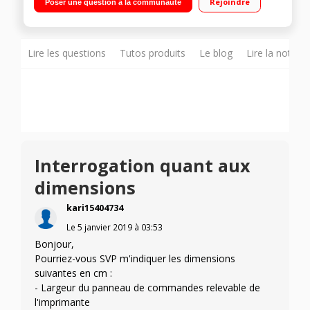
Rejoindre
Poser une question à la communauté
qualité supérieure Multifonction jet d'encre bureautique
Lire les questions
Tutos produits
Le blog
Lire la notice
Interrogation quant aux
dimensions
kari15404734
Le
5 janvier 2019
à
03:53
Bonjour,
Pourriez-vous SVP m'indiquer les dimensions
suivantes en cm :
- Largeur du panneau de commandes relevable de
l'imprimante