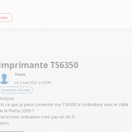
aximale 4 800 x 1 200 ppp (couleur) Vitesse : Jusqu'à 15 ipm (mono)/jusqu'à 10 
ndre
Imprimante TS6350
Viane
Le
2 mai 2021
à
19:09
Question résolue
Bonjour,
Est-ce que je peux connecter ma TS6350 à l'ordinateur avec le câble
de la Pixma 5350 ?
Parce mon ordinateur n'est pas en Wi-Fi.
Merci