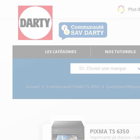
Plus 
LES CATÉGORIES
NOS TUTORIELS
01. Choisir une marque
Accueil
Communauté PIXMA TS 6350
Questions/Répo
PIXMA TS 6350
Imprimante jet d'encre
CA