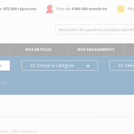
de
872 000 réponses
Plus de
4 000 000 membres
Plu
NOS ARTICLES
NOS ENGAGEMENTS
02. Choisir la catégorie
03. Séle
nses
NON
-
2087
membres