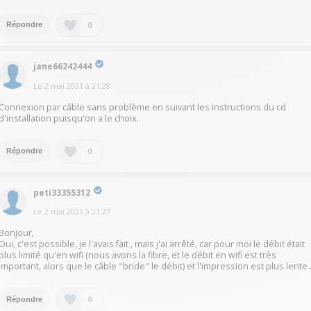
0
Répondre
jane66242444
Le
2 mai 2021
à
21:28
Connexion par câble sans problème en suivant les instructions du cd
d'installation puisqu'on a le choix.
0
Répondre
peti33355312
Le
2 mai 2021
à
21:27
Bonjour,
Oui, c'est possible, je l'avais fait , mais j'ai arrêté, car pour moi le débit était
plus limité qu'en wifi (nous avons la fibre, et le débit en wifi est très
important, alors que le câble "bride" le débit) et l'impression est plus lente.
0
Répondre