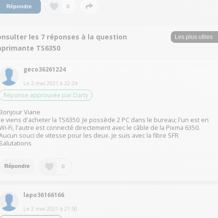
0
Répondre
nsulter les 7 réponses à la question
mprimante TS6350
geco36261224
Le
2 mai 2021
à
22:24
Réponse approuvée par Darty
Bonjour Viane
Je viens d'acheter la TS6350. Je possède 2 PC dans le bureau; l'un est en
Wi-Fi, l'autre est connecté directement avec le câble de la Pixma 6350.
Aucun souci de vitesse pour les deux. Je suis avec la fibre SFR
Salutations
0
Répondre
lapo36166166
Le
2 mai 2021
à
21:50