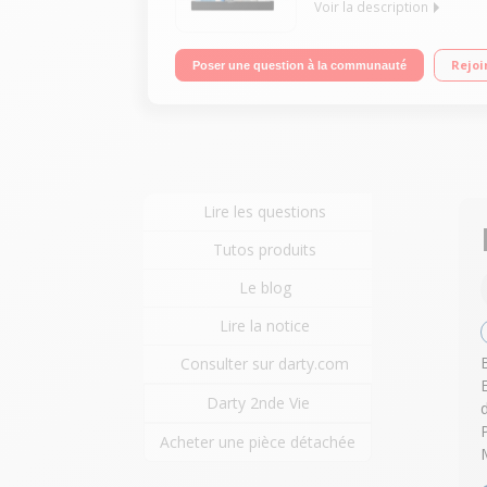
Voir la description
Imprime, scanne , copie Résolution d'impression m
Rejoi
Poser une question à la communauté
Bluetooth, Wi-Fi(n)
Lire les questions
Tutos produits
Le blog
Lire la notice
Consulter sur darty.com
Darty 2nde Vie
Acheter une pièce détachée