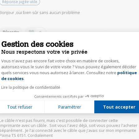
Réponse jugée utile
Bonjour ,oui bien sûr sans aucun problème
0
Répondre
Gestion des cookies
marc16366263
Nous respectons votre vie privée
Le
3 mai 2021
à
17:27
Vous n'avez pas encore fait votre choix en matière de cookies,
autorisez-vous le suivi de votre visite ? Vous pouvez également décider
Je ne sais pas
quels services vous nous autorisez à lancer. Consultez notre
politique
Axeptio consent
de cookies
.
0
Répondre
Lire la politique de confidentialité
Consentements certifiés par
alq356611224
Tout refuser
Paramétrer
Tout accepter
Le
2 mai 2021
à
22:31
Le câble n'est pas fourni, mais c'est possible de connecter cette
imprimante avec un câble . Soit vous l'avez déjà, soit vous pouvez l'acheter
séparément . Je l'ai connecté avec le câble que j'avais sur mon imprimante
Pixma TS 6151. Cordialement