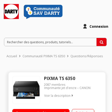
Connexion
Accueil
Communauté PIXMA TS 6350
Questions/Réponses
PIXMA TS 6350
2087
membres
Imprimante jet d'encre
CANON
Voir la description
Imprime, scanne , copie Résolution d'impression maximale 4
800 x 1 200 ppp (couleur) Vitesse : Jusqu'à 15 ipm