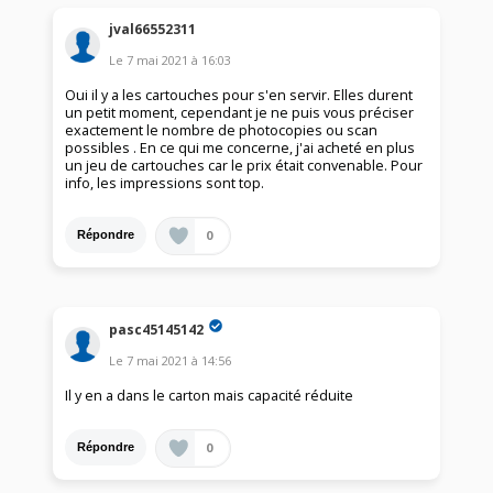
jval66552311
Le
7 mai 2021
à
16:03
Oui il y a les cartouches pour s'en servir. Elles durent
un petit moment, cependant je ne puis vous préciser
exactement le nombre de photocopies ou scan
possibles . En ce qui me concerne, j'ai acheté en plus
un jeu de cartouches car le prix était convenable. Pour
info, les impressions sont top.
0
Répondre
pasc45145142
Le
7 mai 2021
à
14:56
Il y en a dans le carton mais capacité réduite
0
Répondre