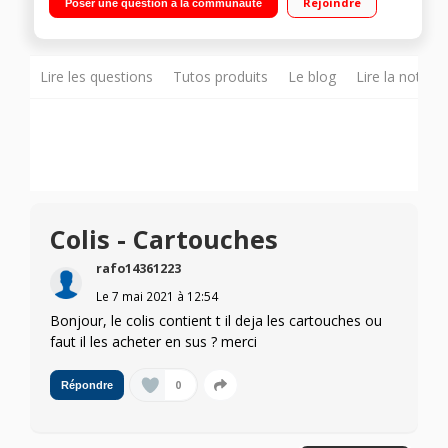
Rejoindre
Poser une question à la communauté
(mono)/jusqu'à 10 ipm (couleur) Connectivité intelligente USB
2.0, Bluetooth, Wi-Fi(n)
Lire les questions
Tutos produits
Le blog
Lire la notice
Colis - Cartouches
rafo14361223
Le
7 mai 2021
à
12:54
Bonjour, le colis contient t il deja les cartouches ou
faut il les acheter en sus ? merci
0
Répondre