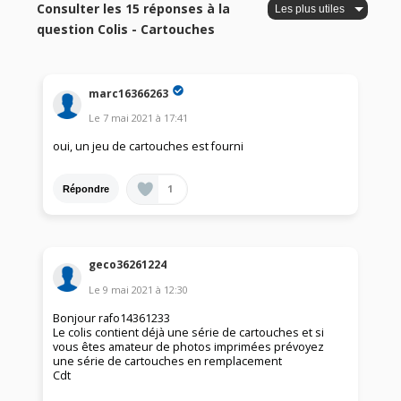
Consulter les 15 réponses à la
question Colis - Cartouches
marc16366263
Le
7 mai 2021
à
17:41
oui, un jeu de cartouches est fourni
1
Répondre
geco36261224
Le
9 mai 2021
à
12:30
Bonjour rafo14361233
Le colis contient déjà une série de cartouches et si
vous êtes amateur de photos imprimées prévoyez
une série de cartouches en remplacement
Cdt