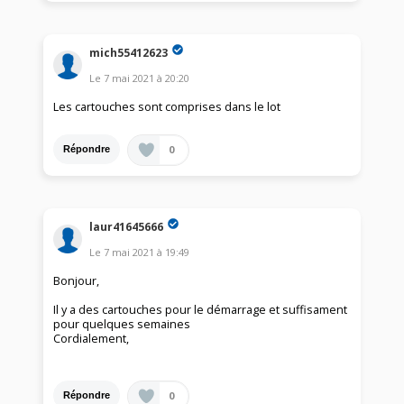
mich55412623
Le
7 mai 2021
à
20:20
Les cartouches sont comprises dans le lot
0
Répondre
laur41645666
Le
7 mai 2021
à
19:49
Bonjour,
Il y a des cartouches pour le démarrage et suffisament
pour quelques semaines
Cordialement,
0
Répondre