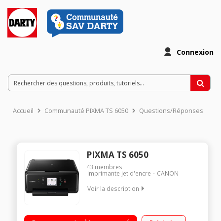
Connexion
Accueil
Communauté PIXMA TS 6050
Questions/Réponses
PIXMA TS 6050
43
membres
Imprimante jet d'encre
CANON
Voir la description
Imprimante Jet d'encre bureautique 5 cartouches séparées
Bac papier de 100 feuilles - Design peu encombrant Ecran LCD