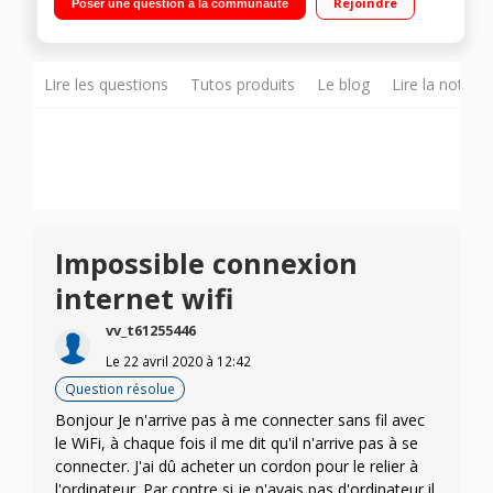
Rejoindre
Poser une question à la communauté
Lire les questions
Tutos produits
Le blog
Lire la notice
Impossible connexion
internet wifi
vv_t61255446
Le
22 avril 2020
à
12:42
Question résolue
Bonjour Je n'arrive pas à me connecter sans fil avec
le WiFi, à chaque fois il me dit qu'il n'arrive pas à se
connecter. J'ai dû acheter un cordon pour le relier à
l'ordinateur. Par contre si je n'avais pas d'ordinateur il