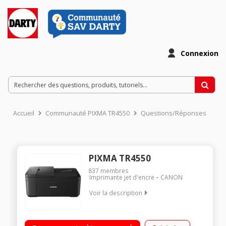
Connexion
Accueil
Communauté PIXMA TR4550
Questions/Réponses
PIXMA TR4550
837
membres
Imprimante jet d'encre
CANON
Voir la description
Multifonction compact Connexion simple aux réseaux Wi-Fi et
aux smartphones/tablettes