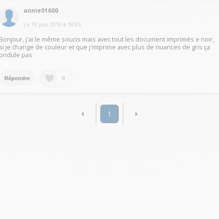
annie01600
Le
10 juin 2019
à
18:05
Bonjour, j'ai le même soucis mais avec tout les document imprimés e noir,
si je change de couleur et que j'imprime avec plus de nuances de gris ça
ondule pas
0
Répondre
1