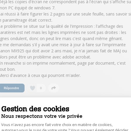
Déjà les copies d'écran ne correspondent pas à l'écran qui s'affiche su
mon PC équipé de windows 7.
'ai réussi à faire figurer les 2 pages sur une seule feuille, sans savoir s
le paramétrage était correct.
Le problème se situe sur la qualité de l'impression : l'affichage des
caratères est net mais les lignes imprimées ne sont pas droites : les
lignes ondulent, donc on peut lire mais c'est quand même gênant.
Je me demandais s'il y avait une mise à jour à faire sur l'imprimante
canon MX925 qui doit avoir 2 ans maxi, je n'ai jamais fait de MAJ ou
alors peut être un problème avec adobe acrobat.
En revanche si on imprime normalement, page par document, c'est
tout bon.
Merci d'avance à ceux qui pourront m'aider.
0
Répondre
nsulter les 3 réponses à la question qualité
Gestion des cookies
mpression avec adobe acrobat sur mx 925
Nous respectons votre vie privée
Vous n'avez pas encore fait votre choix en matière de cookies,
JeandanyH5769
autorisez-vous le suivi de votre visite ? Vous pouvez également décider