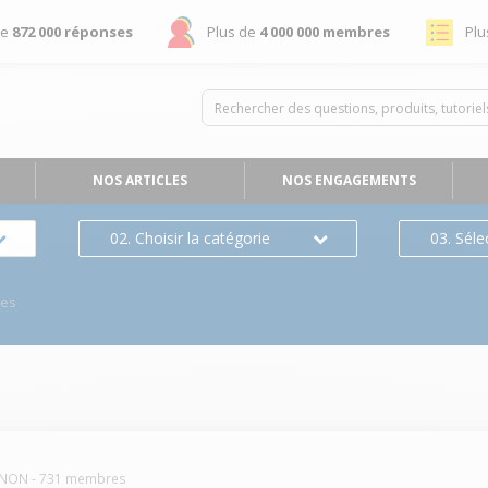
de
872 000 réponses
Plus de
4 000 000 membres
Plu
NOS ARTICLES
NOS ENGAGEMENTS
02. Choisir la catégorie
03. Séle
ses
NON
-
731
membres