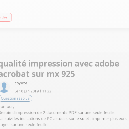
s séparées Bac papier de 250 feuilles Recto / Verso automatique
ndre
qualité impression avec adobe
acrobat sur mx 925
coyote
Le
10 juin 2019
à
11:32
Question résolue
bonjour,
Besoin d'impression de 2 documents PDF sur une seule feuille.
J'ai suivi les indications de PC astuces sur le sujet : imprimer plusieurs
pages sur une seule feuille.