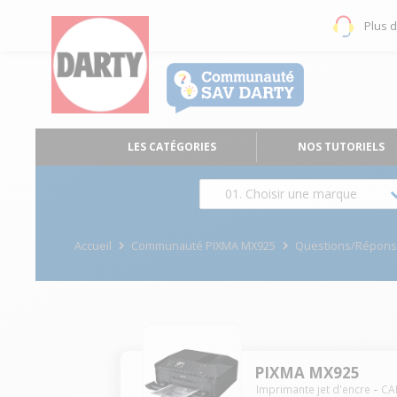
Plus 
LES CATÉGORIES
NOS TUTORIELS
01. Choisir une marque
Accueil
Communauté PIXMA MX925
Questions/Répon
PIXMA MX925
Imprimante jet d'encre
CA