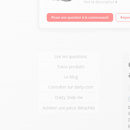
Voir la description
Multifonction jet d'encre bureautique 5 cartouche
Rejoi
Poser une question à la communauté
Lire les questions
Tutos produits
Le blog
Consulter sur darty.com
Darty 2nde Vie
Acheter une pièce détachée