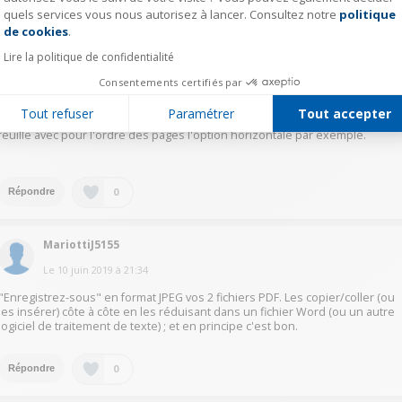
Le
10 juin 2019
à
17:55
quels services vous nous autorisez à lancer. Consultez notre
politique
Axeptio consent
de cookies
.
Réponse jugée utile
Lire la politique de confidentialité
Bonjour,
S'il s'agit de 2 documents PDF séparés je pense qu'il faut commencer par
Consentements certifiés par
les fusionner en un seul.
Après il faut ouvrir le nouveau document PDF et choisir imprimer.
Tout refuser
Paramétrer
Tout accepter
Dans la fenêtre "imprimer" qui s'ouvre choisir "multiple" et 2 pages par
feuille avec pour l'ordre des pages l'option horizontale par exemple.
0
Répondre
MariottiJ5155
Le
10 juin 2019
à
21:34
"Enregistrez-sous" en format JPEG vos 2 fichiers PDF. Les copier/coller (ou
les insérer) côte à côte en les réduisant dans un fichier Word (ou un autre
logiciel de traitement de texte) ; et en principe c'est bon.
0
Répondre