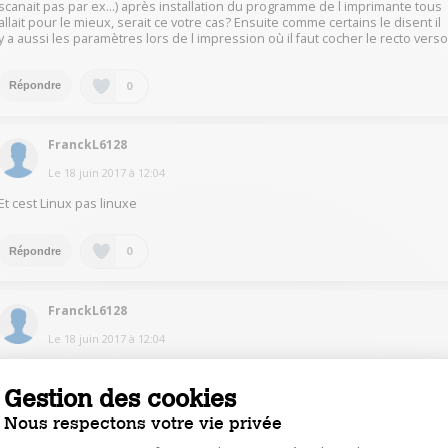
scanait pas par ex...) après installation du programme de l imprimante tous
allait pour le mieux, serait ce votre cas? Ensuite comme certains le disent il
y a aussi les paramètres lors de l impression où il faut cocher le recto vers
0
Répondre
FranckL6128
Le
18 juin 2017
à
12:04
Et cest Linux pas linuxe
0
Répondre
FranckL6128
Le
18 juin 2017
à
12:04
C'est une recto verso manuel , pas de prog pour ca , juste le faire
manuellement
Gestion des cookies
Nous respectons votre vie privée
0
Répondre