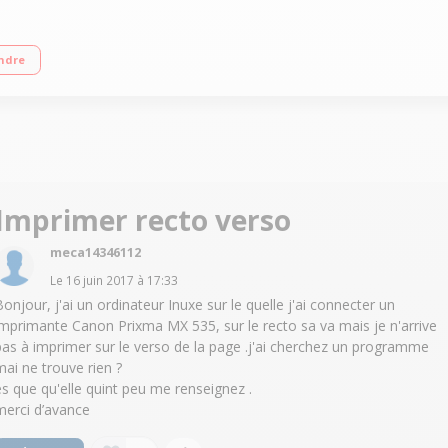
2 cartouches séparées Connexion USB 2.0 et WiFi
ndre
Imprimer recto verso
meca14346112
Le
16 juin 2017
à
17:33
Bonjour, j'ai un ordinateur Inuxe sur le quelle j'ai connecter un
imprimante Canon Prixma MX 535, sur le recto sa va mais je n'arrive
pas à imprimer sur le verso de la page .j'ai cherchez un programme
mai ne trouve rien ?
es que qu'elle quint peu me renseignez .
merci d’avance