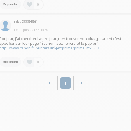
0
Répondre
riko23334361
Le
16 juin 2017
à
18:40
Bonjour, j'ai chercher l'autre jour ,rien trouver non plus ,pourtant c'est
spécifier sur leur page "Économisez l'encre et le papier"
http://www.canon.fr/printers/inkjet/pixma/pixma_mx535/
0
Répondre
1