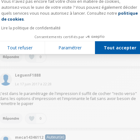
Vous n'avez pas encore fait votre choix en matière de cookies,
autorisez-vous le suivi de votre visite ? Vous pouvez également décider
quels services vous nous autorisez à lancer. Consultez notre
politique
Axeptio consent
BénédicteC2294
de cookies
.
Le
18 juin 2017
à
11:57
Lire la politique de confidentialité
Bonjour, c'est au niveau de l'ordinateur qu'il faut agir. Faites "imprimer',
Consentements certifiés par
puis dans Propriétes cocher "impression recto-verso". Votre document
sera imprimé recto-verso automatiquement.
Tout refuser
Paramétrer
Tout accepter
0
Répondre
LeguenF1888
Le
17 juin 2017
à
22:28
c'est dans le paramètrage de l'impression il suffit de cocher "recto verso"
dans les options d'impression et l'imprimante le fait sans avoir besoin de
remettre le papier
0
Répondre
Auteur(e)
meca14346112