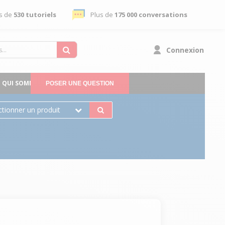
s de
530 tutoriels
Plus de
175 000 conversations
Connexion
QUI SOMMES-NOUS
POSER UNE QUESTION
ctionner un produit