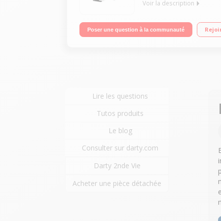
Voir la description
Imprimante Jet d'encre photo Ecran LCD Full Dot 
Rejoi
Poser une question à la communauté
Lire les questions
Tutos produits
Le blog
Consulter sur darty.com
Darty 2nde Vie
Acheter une pièce détachée