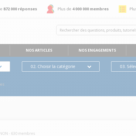
de
872 000 réponses
Plus de
4 000 000 membres
Plu
NOS ARTICLES
NOS ENGAGEMENTS
02. Choisir la catégorie
03. Séle
ses
NON
-
630
membres