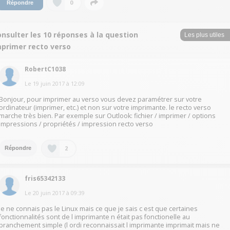
0
Répondre
nsulter les 10 réponses à la question
mprimer recto verso
RobertC1038
Le
19 juin 2017
à
12:09
Bonjour, pour imprimer au verso vous devez paramétrer sur votre
ordinateur (imprimer, etc.) et non sur votre imprimante. le recto verso
marche très bien. Par exemple sur Outlook: fichier / imprimer / options
impressions / propriétés / impression recto verso
2
Répondre
fris65342133
Le
20 juin 2017
à
09:39
Je ne connais pas le Linux mais ce que je sais c est que certaines
fonctionnalités sont de l imprimante n était pas fonctionelle au
branchement simple (l ordi reconnaissait l imprimante imprimait mais ne