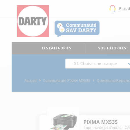
Plus 
LES CATÉGORIES
NOS TUTORIELS
01. Choisir une marque
Accueil
Communauté PIXMA MX535
Questions/Répon
PIXMA MX535
Imprimante jet d'encre
CA