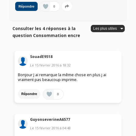
0
Répondre
Consulter les 4 réponses à la
question Consommation encre
SouadE9518
Le
15 février 2016
à
18:32
Bonjour J ai remarque la même chose en plus j ai
vraiment pas beaucoup imprime.
0
Répondre
GuyonseverineA6577
Le
15 février 2016
à
04:48