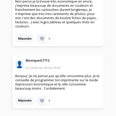
Non perso je la trouve très economique en encre,
j'imprime beaucoup de documents en couleurs et
franchement les cartouches durent longtemps. Je
n'imprime que tres tres rarements de photos, pour
moi c'est des documents de boulot( fiches de payes,
factures....) avec logos,tableau et quelques mots en
couleurs.
0
Répondre
MoniqueG7712
Le
14 février 2016
à
19:05
Bonjour, Je ne pense pas qu'elle consomme plus. Je te
conseille de programmer ton imprimante sur le mode
impression économique et là, elle consomme
beaucoup moins . Cordialement.
0
Répondre