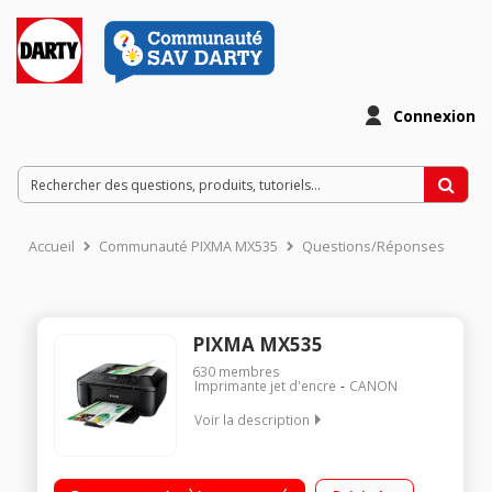
Connexion
Accueil
Communauté PIXMA MX535
Questions/Réponses
PIXMA MX535
630
membres
Imprimante jet d'encre
CANON
Voir la description
Imprimante Jet d'encre photo Ecran LCD Full Dot 2 cartouches
séparées Connexion USB 2.0 et WiFi