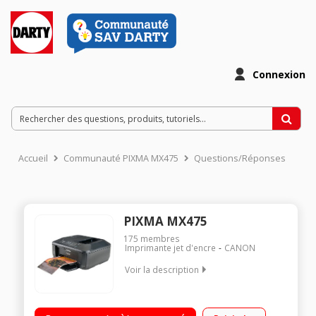
Connexion
Accueil
Communauté PIXMA MX475
Questions/Réponses
PIXMA MX475
175
membres
Imprimante jet d'encre
CANON
Voir la description
Imprimante Jet d'encre photo 2 cartouches séparées
Connexion USB 2.0 et WiFi Ecran LCD Full Dot