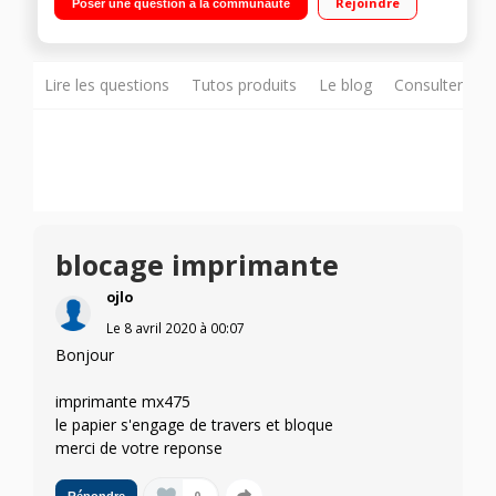
Rejoindre
Poser une question à la communauté
Lire les questions
Tutos produits
Le blog
Consulter sur
blocage imprimante
ojlo
Le
8 avril 2020
à
00:07
Bonjour
imprimante mx475
le papier s'engage de travers et bloque
merci de votre reponse