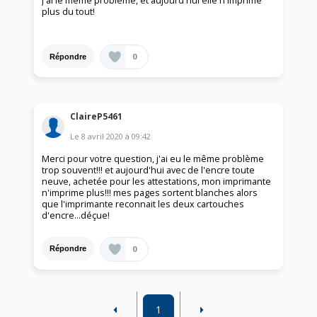
J'ai le même problème, et aujourd'hui elle n'imprime
plus du tout!
0
Répondre
ClaireP5461
Le
8 avril 2020
à
09:42
Merci pour votre question, j'ai eu le même problème
trop souvent!!! et aujourd'hui avec de l'encre toute
neuve, achetée pour les attestations, mon imprimante
n'imprime plus!!! mes pages sortent blanches alors
que l'imprimante reconnait les deux cartouches
d'encre...déçue!
0
Répondre
1