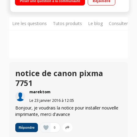
Rejoindre
Poser une question à la communauté
Multifonction : impression, copie, numérisation - Photos et
documents Commandes tactiles et écran LCD couleur de 8.8
cm
Lire les questions
Tutos produits
Le blog
Consulter sur
notice de canon pixma
7751
marektom
Le
23 janvier 2016
à
12:05
Bonjour, je voudrais la notice pour installer nouvelle
imprimante, merci d'avance
0
Répondre