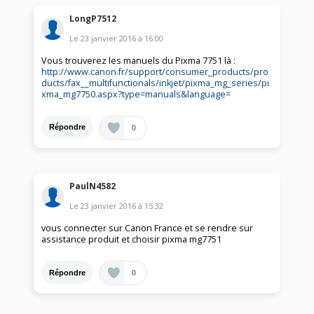
LongP7512
Le
23 janvier 2016
à
16:00
Vous trouverez les manuels du Pixma 7751 là :
http://www.canon.fr/support/consumer_products/pro
ducts/fax__multifunctionals/inkjet/pixma_mg_series/pi
xma_mg7750.aspx?type=manuals&language=
0
Répondre
PaulN4582
Le
23 janvier 2016
à
15:32
vous connecter sur Canon France et se rendre sur
assistance produit et choisir pixma mg7751
0
Répondre