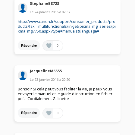
StephaneB8723
Le
24 janvier 2016
à
02:37
http://www.canon.fr/support/consumer_products/pro
ducts/fax__multifunctionals/inkjet/pixma_mg_series/pi
xma_mg7750.aspx?type=manuals&language=
0
Répondre
JacquelineM6555
Le
23 janvier 2016
à
20:20
Bonsoir Si cela peut vous faciliter la vie, je peux vous
envoyer le manuel et le guide d'instruction en fichier
pdf... Cordialement Galinette
0
Répondre