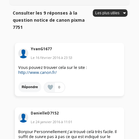
Consulter les 9 réponses à la
question notice de canon pixma
7751
YvanG1677
Le
16 février 2016
à
23:53
Vous pouvez trouver cela sur le site :
http://www.canon.fr/
0
Répondre
DanielleD7152
Le
24 janvier 2016
à
11:01
Bonjour Personnellement j'ai trouvé celà très facile. Il
suffit de suivre pas à pas ce qui est indiqué sur le