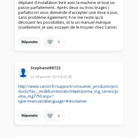
dépliant d'installation livré avec la machine et tout se
passe parfaitement.. Après deux ou trois tirages (
parfaits) on vous demande d'accepter une mise à jour,
sans problème également. Il ne me reste qu'à
découvrir les possibilités, et la un manuel manque
cruellement. Je vais essayer de le trouver chez Canon.
0
Répondre
StephaneB8723
Le
24 janvier 2016
à
02:38
http://www.canon.fr/support/consumer_products/pro
ducts/fax__multifunctionals/inkjet/pixma_mg_series/pi
xma_mg7750.aspx?
type=manuals&language=#disclaimer
0
Répondre