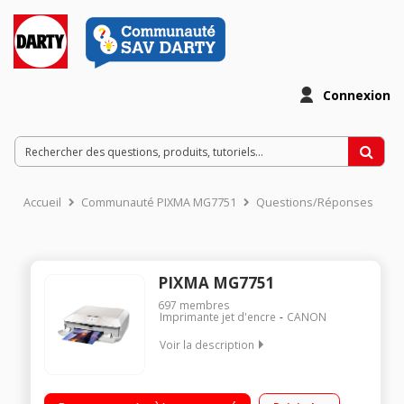
Connexion
Accueil
Communauté PIXMA MG7751
Questions/Réponses
PIXMA MG7751
697
membres
Imprimante jet d'encre
CANON
Voir la description
Imprimante multifonction haut de gamme à 6 réservoirs
d'encre Connectivité : WiFi, NFC, Ethernet, Cloud Link