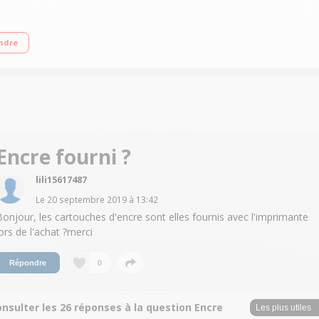
ctivité WiFi avancé Connexion facile avec smartphone ou votre tablette Impri
ndre
t une navigation simplifiées
Encre fourni ?
lili15617487
Le
20 septembre 2019
à
13:42
Bonjour, les cartouches d'encre sont elles fournis avec l'imprimante
lors de l'achat ?merci
0
Répondre
nsulter les 26 réponses à la question Encre