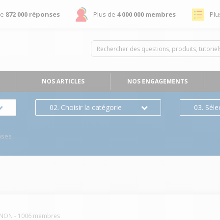
de
872 000 réponses
Plus de
4 000 000 membres
Plu
NOS ARTICLES
NOS ENGAGEMENTS
02. Choisir la catégorie
03. Séle
nses
NON
-
1006
membres