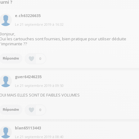
urni ?
e.ch63226635
Le
21 septembre 2019
à
16:32
Bonjour,
Oui les cartouches sont fournies, bien pratique pour utiliser déduite
l'imprimante ??
0
Répondre
guer64246235
Le
21 septembre 2019
à
09:50
OUI MAIS ELLES SONT DE FAIBLES VOLUMES
0
Répondre
blan65113443
Le
21 septembre 2019
à
08:40