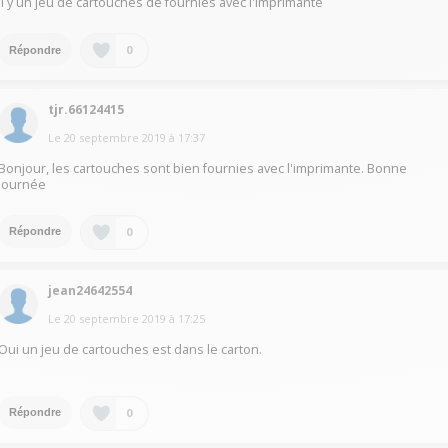
Il y un jeu de cartouches de fournies avec l'imprimante
0
Répondre
tjr.66124415
Le
20 septembre 2019
à
17:37
Bonjour, les cartouches sont bien fournies avec l'imprimante. Bonne
journée
0
Répondre
jean24642554
Le
20 septembre 2019
à
17:25
Oui un jeu de cartouches est dans le carton.
0
Répondre