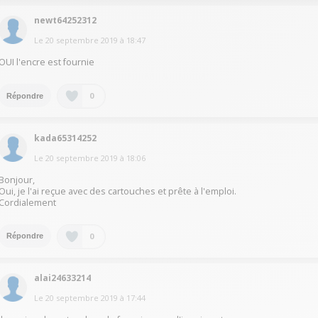
newt64252312
Le
20 septembre 2019
à
18:47
OUI l'encre est fournie
0
Répondre
kada65314252
Le
20 septembre 2019
à
18:06
Bonjour,
Oui, je l'ai reçue avec des cartouches et prête à l'emploi.
Cordialement
0
Répondre
alai24633214
Le
20 septembre 2019
à
17:44