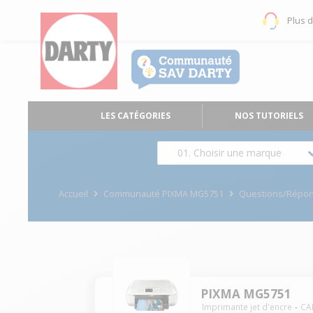
Plus 
LES CATÉGORIES
NOS TUTORIELS
01. Choisir une marque
Accueil
Communauté PIXMA MG5751
Questions/Répo
PIXMA MG5751
Imprimante jet d'encre
CA