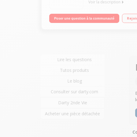
Voir la description
Multifonction Photo haute performances avec conne
Rejoi
Poser une question à la communauté
plus répandus Écran couleur pour une utilisation e
Lire les questions
Tutos produits
Le blog
Consulter sur darty.com
Darty 2nde Vie
Acheter une pièce détachée
Co