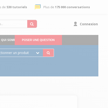
s de
530 tutoriels
Plus de
175 000 conversations
Connexion
QUI SOMMES-NOUS
POSER UNE QUESTION
ctionner un produit