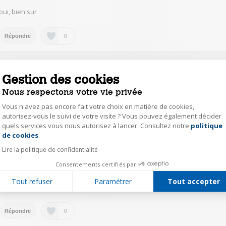
oui, bien sur
0
Répondre
matt32232615
Gestion des cookies
Le
21 septembre 2019
à
03:11
Nous respectons votre vie privée
Oui, elles le sont mais elles n'ont pas la même capacité que celles a
achetées dans le commerce.
Vous n'avez pas encore fait votre choix en matière de cookies,
autorisez-vous le suivi de votre visite ? Vous pouvez également décider
quels services vous nous autorisez à lancer. Consultez notre
politique
Axeptio consent
0
Répondre
de cookies
.
Lire la politique de confidentialité
peir25214243
Consentements certifiés par
Le
21 septembre 2019
à
00:11
Tout refuser
Paramétrer
Tout accepter
Oui, elles sont fournies
0
Répondre