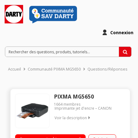
Connexion
Accueil
Communauté PIXMA MG5650
Questions/Réponses
PIXMA MG5650
1664
membres
Imprimante jet d'encre
CANON
Voir la description
Imprime / scanne / copie Connexion USB ou Wi-Fi 5 cartouches
d'encre séparées Polyvalence pour une grande qualité