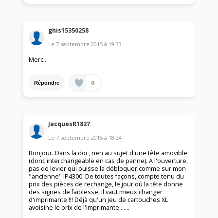
ghis15350258
Le
7 septembre 2015
à
19:33
Merci.
0
Répondre
JacquesR1827
Le
7 septembre 2015
à
18:24
Bonjour. Dans la doc, rien au sujet d'une tête amovible
(donc interchangeable en cas de panne). A l'ouverture,
pas de levier qui puisse la débloquer comme sur mon
"ancienne" IP4300. De toutes façons, compte tenu du
prix des pièces de rechange, le jour où la tête donne
des signes de faiblesse, il vaut mieux changer
d'imprimante !!! Déjà qu'un jeu de cartouches XL
avoisine le prix de l'imprimante ......