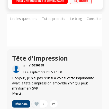
Rejoindre
Poser une question à la communauté
d'impression en toutes circonstances
Lire les questions
Tutos produits
Le blog
Consulter sur
Tête d'impression
ghis15350258
Le
6 septembre 2015
à
18:05
Bonjour, Je n'ai pas réussi à voir si cette imprimante
avait la tête d'impression amovible ???? Qui peut
m'informer? SVP
Merci .
0
Répondre