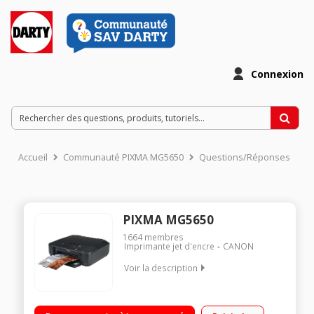
Connexion
Accueil
Communauté PIXMA MG5650
Questions/Réponses
PIXMA MG5650
1664
membres
Imprimante jet d'encre
CANON
Voir la description
Imprime / scanne / copie Connexion USB ou Wi-Fi 5 cartouches
d'encre séparées Polyvalence pour une grande qualité