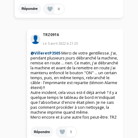
0
Répondre
TRZ0916
Le
5 avril 2022
à
21:25
@VilleretP3505
Merci de votre gentillesse. J'ai,
pendant plusieurs jours débranché la machine,
remise en route ... rien. Ce matin, j'ai débranché
la machine et avant de la remettre en route j'ai
maintenu enfoncé le bouton "ON" ... un certain
temps, puis, en même temps, rebranché le
câble : l'imprimante est repartie (témoin Alarme
éteint) !!
Autre incident, cela vous est-il déjà arrivé ? il y a
quelque temps le tableau de bord m'indiquait
que l'absorbeur d'encre était plein. Je ne sais
pas comment procéder à son nettoyage, la
machine imprime quand même.
Merci encore et à une autre fois peut-être. TRZ
3
Répondre