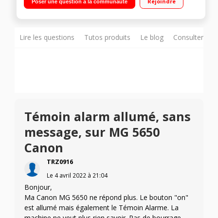
Rejoindre
Poser une question à la communauté
d'impression en toutes circonstances
Lire les questions
Tutos produits
Le blog
Consulter sur
Témoin alarm allumé, sans
message, sur MG 5650
Canon
TRZ0916
Le
4 avril 2022
à
21:04
Bonjour,
Ma Canon MG 5650 ne répond plus. Le bouton "on"
est allumé mais également le Témoin Alarme. La
machine ne veut plus rien savoir. Pas de bourrage,