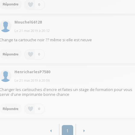
0
Répondre
MouchelG6128
Le
21 mai 2019
à
20:12
Change ta cartouche noir ?? même si elle est neuve
0
Répondre
HenricharlesP7580
Le
21 mai 2019
à
20:06
Changer les cartouches d'encre et faites un stage de formation pour vous
servir d'une imprimante bonne chance
0
Répondre
1