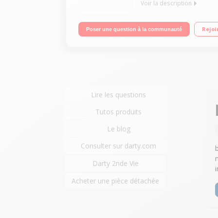
Voir la description
Imprime / scanne / copie Connexion USB ou Wi-Fi 
Rejoi
Poser une question à la communauté
Lire les questions
Tutos produits
Le blog
Consulter sur darty.com
Darty 2nde Vie
Acheter une pièce détachée