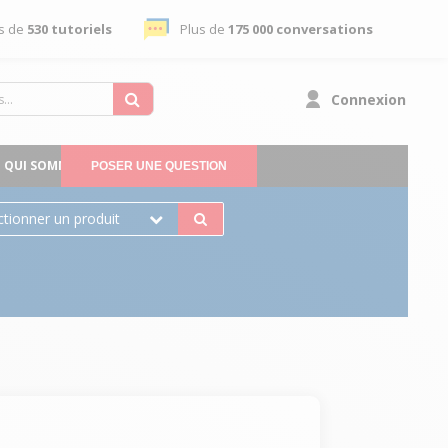
s de
530 tutoriels
Plus de
175 000 conversations
Connexion
QUI SOMMES-NOUS
POSER UNE QUESTION
ctionner un produit