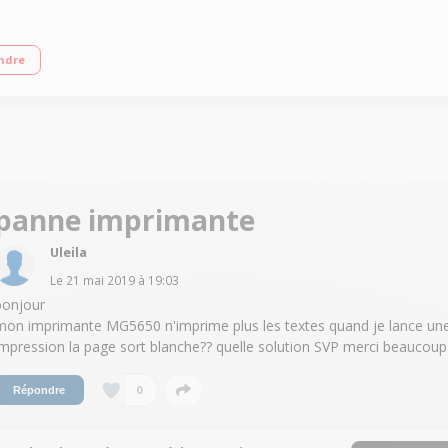
5 cartouches d'encre séparées Polyvalence pour une grande qualité d'impress
ndre
panne imprimante
Uleila
Le
21 mai 2019
à
19:03
bonjour
mon imprimante MG5650 n'imprime plus les textes quand je lance un
impression la page sort blanche?? quelle solution SVP merci beaucoup
0
Répondre