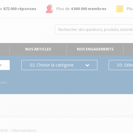
de
872 000 réponses
Plus de
4 000 000 membres
Plu
NOS ARTICLES
NOS ENGAGEMENTS
02. Choisir la catégorie
03. Séle
nses
NON
-
1664
membres