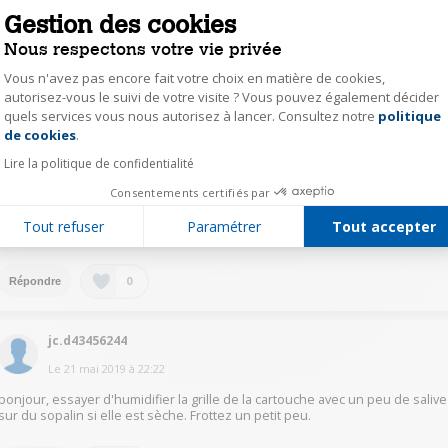
l'impression était en position standard je l'ai passée en position photo. Et
Gestion des cookies
ça marche!!!!!
Merci à tous
Nous respectons votre vie privée
Vous n'avez pas encore fait votre choix en matière de cookies,
0
Répondre
autorisez-vous le suivi de votre visite ? Vous pouvez également décider
quels services vous nous autorisez à lancer. Consultez notre
politique
Axeptio consent
de cookies
.
mipi020
Lire la politique de confidentialité
Le
22 mai 2019
à
11:25
Consentements certifiés par
BonjourCa m'est arrivé aussiJ'ai relancé l'impression plusieurs fois et ça a
marchéUn autre défaut : l'imprimante n'imprime plus quand une des
Tout refuser
Paramétrer
Tout accepter
cartouches est presque videJe regrette mon achatCordialement
0
Répondre
jc.d43456244
Le
21 mai 2019
à
22:22
bonjour, essayer d'humidifier la grille de la cartouche avec un peu de salive
sur du sopalin si elle est sèche. Frottez un petit peu.