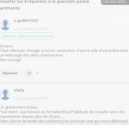
nsulter les 6 réponses à la question panne
mprimante
e.ga46315223
Le
21 mai 2019
à
23:00
Réponse approuvée par Darty
Bonjour
Il faut effectuer changer la où les cartouches d'encre vide et peut-être faire
un nettoyage des têtes d'impression
Bon courage
0
Répondre
Uleila
Le
22 mai 2019
à
14:57
Un grand merci à tous.
Pour Henri...pas besoin de formation!!!j'ai l'habitude de travailler avec des
imprimantes depuis plus de 20 ans...
Donc à force de tester des solutions J'en ai trouvé une qui a tout débloqué
lorsqu'on lance une impression on a un choix dans "préférences"