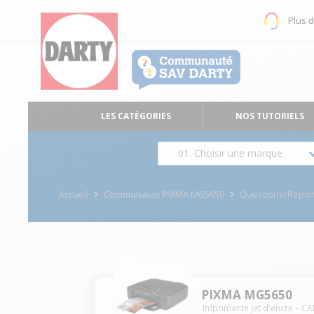
Plus 
LES CATÉGORIES
NOS TUTORIELS
01. Choisir une marque
Accueil
Communauté PIXMA MG5650
Questions/Répo
PIXMA MG5650
Imprimante jet d'encre
CA