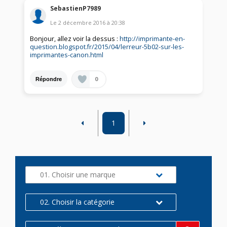
SebastienP7989
Le
2 décembre 2016
à
20:38
Bonjour, allez voir la dessus :
http://imprimante-en-
question.blogspot.fr/2015/04/lerreur-5b02-sur-les-
imprimantes-canon.html
0
Répondre
1
01. Choisir une marque
02. Choisir la catégorie