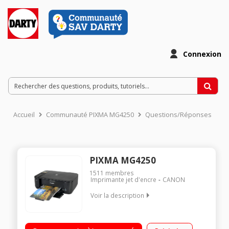
Connexion
Accueil
Communauté PIXMA MG4250
Questions/Réponses
PIXMA MG4250
1511
membres
Imprimante jet d'encre
CANON
Voir la description
Multifonction jet d'encre polyvalente 2 cartouches monoblocs
Bac papier de 100 feuilles Recto / Verso automatique