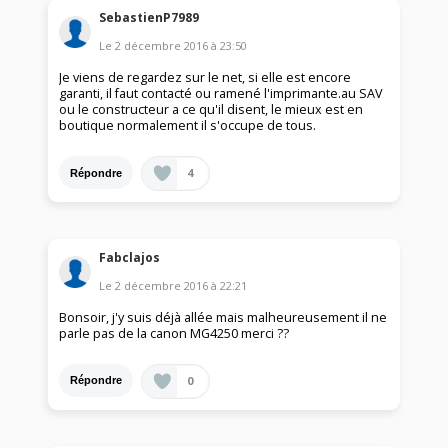
SebastienP7989
Le
2 décembre 2016
à
23:50
Je viens de regardez sur le net, si elle est encore
garanti, il faut contacté ou ramené l'imprimante.au SAV
ou le constructeur a ce qu'il disent, le mieux est en
boutique normalement il s'occupe de tous.
4
Répondre
Fabclajos
Le
2 décembre 2016
à
22:21
Bonsoir, j'y suis déjà allée mais malheureusement il ne
parle pas de la canon MG4250 merci ??
0
Répondre