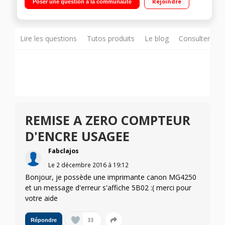
Rejoindre
Poser une question à la communauté
Lire les questions
Tutos produits
Le blog
Consulter sur
REMISE A ZERO COMPTEUR
D'ENCRE USAGEE
Fabclajos
Le
2 décembre 2016
à
19:12
Bonjour, je possède une imprimante canon MG4250
et un message d'erreur s'affiche 5B02 :( merci pour
votre aide
33
Répondre