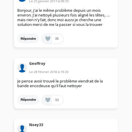
Le
25 janvier 2017
à
08:35
Bonjour, j'ai le même problème depuis un mois
environ. J'ai nettoyé plusieurs fois aligné les têtes, ....
mais rien n'y fait, donc moi aussi je cherche une
solution merci de me la passer si vous la trouver
35
Répondre
Geoffroy
Le
28 février 2018
à
19:20
Je pense avoir trouvé le problème viendrait de la
bande encodeuse qu'il faut nettoyer
32
Répondre
Noey33