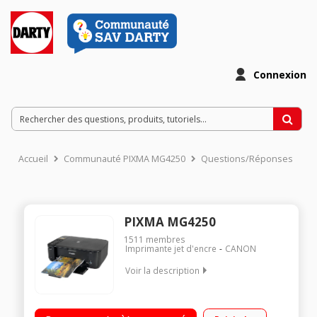
Connexion
Accueil
Communauté PIXMA MG4250
Questions/Réponses
PIXMA MG4250
1511
membres
Imprimante jet d'encre
CANON
Voir la description
Multifonction jet d'encre polyvalente 2 cartouches monoblocs
Bac papier de 100 feuilles Recto / Verso automatique