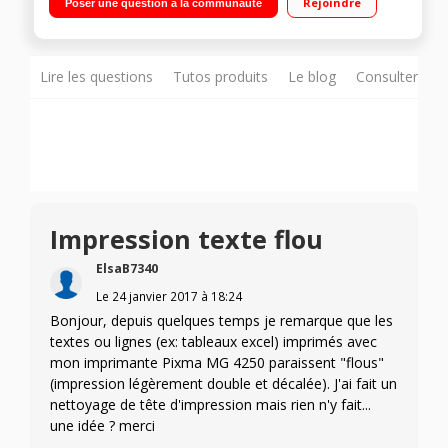
Rejoindre
Poser une question à la communauté
Lire les questions
Tutos produits
Le blog
Consulter sur
Impression texte flou
ElsaB7340
Le
24 janvier 2017
à
18:24
Bonjour, depuis quelques temps je remarque que les
textes ou lignes (ex: tableaux excel) imprimés avec
mon imprimante Pixma MG 4250 paraissent "flous"
(impression légèrement double et décalée). J'ai fait un
nettoyage de tête d'impression mais rien n'y fait...
une idée ? merci