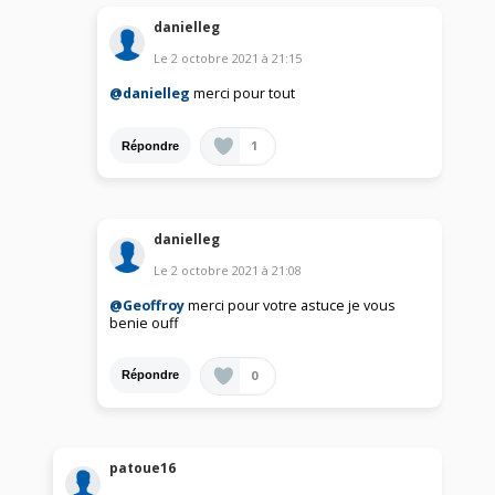
danielleg
Le
2 octobre 2021
à
21:15
@danielleg
merci pour tout
1
Répondre
danielleg
Le
2 octobre 2021
à
21:08
@Geoffroy
merci pour votre astuce je vous
benie ouff
0
Répondre
patoue16