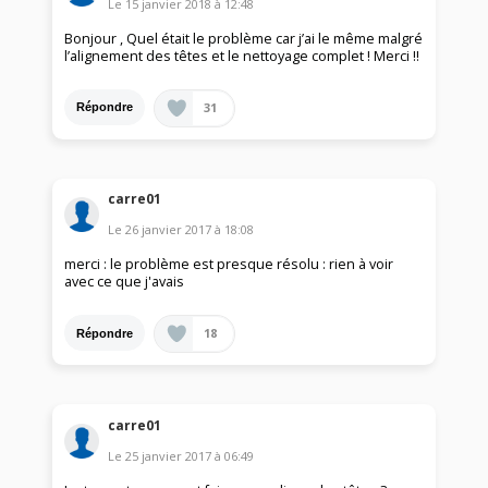
Le
15 janvier 2018
à
12:48
Bonjour , Quel était le problème car j’ai le même malgré
l’alignement des têtes et le nettoyage complet ! Merci !!
31
Répondre
carre01
Le
26 janvier 2017
à
18:08
merci : le problème est presque résolu : rien à voir
avec ce que j'avais
18
Répondre
carre01
Le
25 janvier 2017
à
06:49