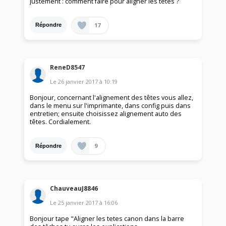
Justement : comment faire pour aligner les têtes ?
17
Répondre
ReneD8547
Le
26 janvier 2017
à
10:19
Bonjour, concernant l'alignement des têtes vous allez,
dans le menu sur l'imprimante, dans config puis dans
entretien; ensuite choisissez alignement auto des
têtes. Cordialement.
9
Répondre
ChauveauJ8846
Le
25 janvier 2017
à
16:06
Bonjour tape "Aligner les tetes canon dans la barre