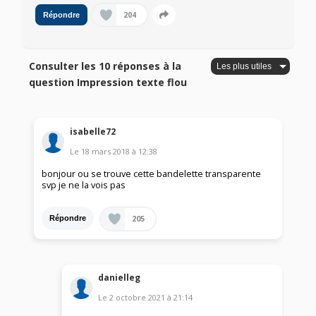
204
Répondre
Consulter les 10 réponses à la
question Impression texte flou
isabelle72
Le
18 mars 2018
à
12:38
bonjour ou se trouve cette bandelette transparente
svp je ne la vois pas
205
Répondre
danielleg
Le
2 octobre 2021
à
21:14