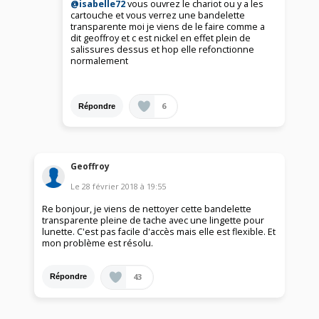
@isabelle72
vous ouvrez le chariot ou y a les
cartouche et vous verrez une bandelette
transparente moi je viens de le faire comme a
dit geoffroy et c est nickel en effet plein de
salissures dessus et hop elle refonctionne
normalement
6
Répondre
Geoffroy
Le
28 février 2018
à
19:55
Re bonjour, je viens de nettoyer cette bandelette
transparente pleine de tache avec une lingette pour
lunette. C'est pas facile d'accès mais elle est flexible. Et
mon problème est résolu.
43
Répondre