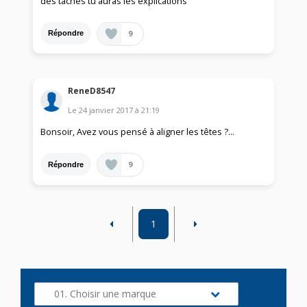
des tâches tu auras les explications
9
Répondre
ReneD8547
Le
24 janvier 2017
à
21:19
Bonsoir, Avez vous pensé à aligner les têtes ?...
9
Répondre
1
01. Choisir une marque