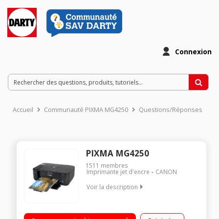
Connexion
Accueil
Communauté PIXMA MG4250
Questions/Réponses
PIXMA MG4250
1511
membres
Imprimante jet d'encre
CANON
Voir la description
Multifonction jet d'encre polyvalente 2 cartouches monoblocs
Bac papier de 100 feuilles Recto / Verso automatique