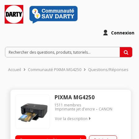
Connexion
Accueil
Communauté PIXMA MG4250
Questions/Réponses
PIXMA MG4250
1511
membres
Imprimante jet d'encre
CANON
Voir la description
Multifonction jet d'encre polyvalente 2 cartouches monoblocs
Bac papier de 100 feuilles Recto / Verso automatique