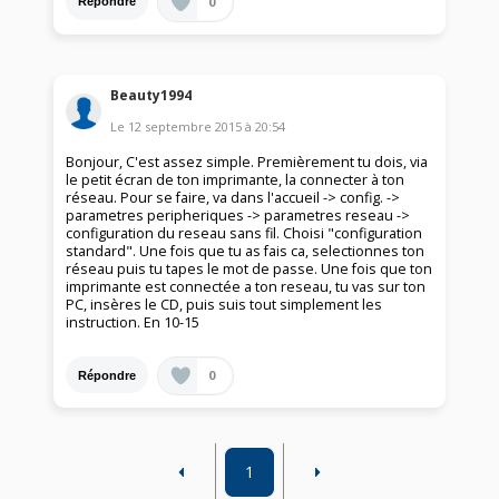
0
Répondre
Beauty1994
Le
12 septembre 2015
à
20:54
Bonjour, C'est assez simple. Premièrement tu dois, via
le petit écran de ton imprimante, la connecter à ton
réseau. Pour se faire, va dans l'accueil -> config. ->
parametres peripheriques -> parametres reseau ->
configuration du reseau sans fil. Choisi "configuration
standard". Une fois que tu as fais ca, selectionnes ton
réseau puis tu tapes le mot de passe. Une fois que ton
imprimante est connectée a ton reseau, tu vas sur ton
PC, insères le CD, puis suis tout simplement les
instruction. En 10-15
0
Répondre
1