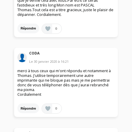
que je vérifie cela avec vous.Par écrit ce serait
fastidieux et très long Mon nom est PASCAL
Thomas.Tout cela est a titre gracieux, juste le plaisir de
dépanner. Cordialement.
0
Répondre
CODA
Le
30 janvier 2020
à
16:21
merci à tous ceux qui m'ont répondu et notamment à
Thomas. J'utilise temporairement une autre
imprimante qui ne bloque pas mais je me permettrai
donc de vous téléphoner dès que j'aurai rebranché
ma pixma.
Cordialement
0
Répondre