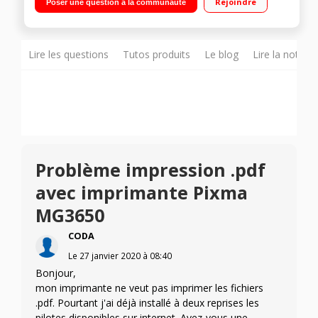
Rejoindre
Poser une question à la communauté
numérisation vers le Cloud (Cloud Link) Impression photo
haute résolution et sans marges - Recto-verso automatique
en impression Compatibilité avec les tablettes et les
smartphones - Application Canon PRINT
Lire les questions
Tutos produits
Le blog
Lire la notice
Problème impression .pdf
avec imprimante Pixma
MG3650
CODA
Le
27 janvier 2020
à
08:40
Bonjour,
mon imprimante ne veut pas imprimer les fichiers
.pdf. Pourtant j'ai déjà installé à deux reprises les
pilotes disponibles sur internet. Avez-vous une