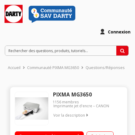
Connexion
Accueil
Communauté PIXMA MG3650
Questions/Réponses
PIXMA MG3650
1156
membres
Imprimante jet d'encre
CANON
Voir la description
Imprimante multifonction jet d'encre avec option Wi-fi -i
imprime scanne et copie Impression depuis le Cloud,