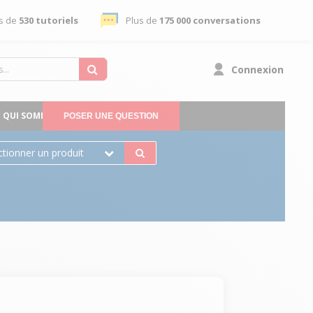
s de
530 tutoriels
Plus de
175 000 conversations
Connexion
QUI SOMMES-NOUS
POSER UNE QUESTION
ctionner un produit