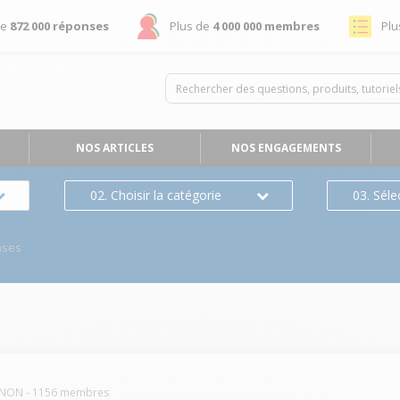
de
872 000 réponses
Plus de
4 000 000 membres
Plu
NOS ARTICLES
NOS ENGAGEMENTS
02. Choisir la catégorie
03. Séle
nses
NON
-
1156
membres