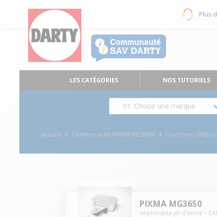
Plus 
LES CATÉGORIES
NOS TUTORIELS
01. Choisir une marque
Accueil
Communauté PIXMA MG3650
Questions/Répo
PIXMA MG3650
Imprimante jet d'encre
CA