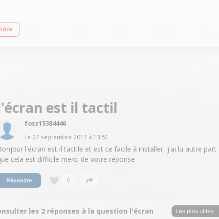
Wi-fi -i imprime scanne et copie Impression depuis le Cloud, numérisation vers
ndre
que en impression Compatibilité avec les tablettes et les smartphones - Appl
l'écran est il tactil
foss15384446
Le
27 septembre 2017
à
13:51
onjour l'écran est il tactile et est ce facile à installer, j'ai lu autre part
que cela est difficile merci de votre réponse
0
Répondre
nsulter les 2 réponses à la question l'écran