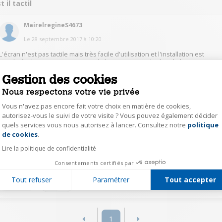
t il tactil
MairelregineS4673
Le
28 septembre 2017
à
10:20
L'écran n'est pas tactile mais très facile d'utilisation et l'installation est
simple également, un CD est mis à dispostion avec l'achat de l'imprimante.
Attention il n'y a que 2 cartouches une couleur et une noir et celles-ci sont
Gestion des cookies
très chères !!!
Nous respectons votre vie privée
0
Répondre
Vous n'avez pas encore fait votre choix en matière de cookies,
autorisez-vous le suivi de votre visite ? Vous pouvez également décider
quels services vous nous autorisez à lancer. Consultez notre
politique
Axeptio consent
AndréM8148
de cookies
.
Le
27 septembre 2017
à
18:32
Lire la politique de confidentialité
Pas d"écran donc pas de tactile
Consentements certifiés par
Tout refuser
Paramétrer
Tout accepter
0
Répondre
1