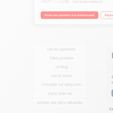
Voir la description
Imprimante multifonction jet d'encre avec option 
Rejoi
Poser une question à la communauté
résolution et sans marges - Recto-verso automati
Lire les questions
Tutos produits
Le blog
Lire la notice
B
Consulter sur darty.com
Darty 2nde Vie
Acheter une pièce détachée
Co