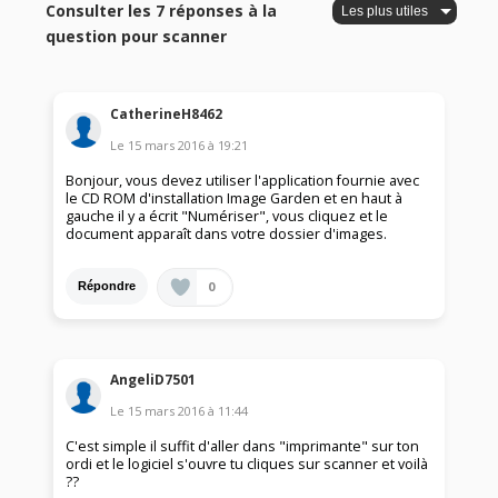
Consulter les 7 réponses à la
question pour scanner
CatherineH8462
Le
15 mars 2016
à
19:21
Bonjour, vous devez utiliser l'application fournie avec
le CD ROM d'installation Image Garden et en haut à
gauche il y a écrit "Numériser", vous cliquez et le
document apparaît dans votre dossier d'images.
0
Répondre
AngeliD7501
Le
15 mars 2016
à
11:44
C'est simple il suffit d'aller dans "imprimante" sur ton
ordi et le logiciel s'ouvre tu cliques sur scanner et voilà
??