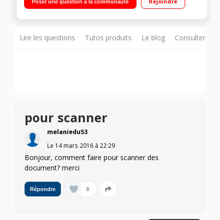
Rejoindre
Poser une question à la communauté
Lire les questions
Tutos produits
Le blog
Consulter sur
pour scanner
melaniedu53
Le
14 mars 2016
à
22:29
Bonjour, comment faire pour scanner des
document? merci
0
Répondre