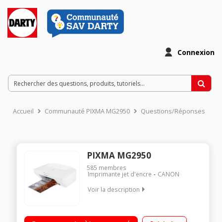
Connexion
Accueil
Communauté PIXMA MG2950
Questions/Réponses
PIXMA MG2950
585
membres
Imprimante jet d'encre
CANON
Voir la description
Imprime / scanne / copie Connexion par câble USB ou sans fil
Wi-fi Compatible smartphones, tablettes, Cloud