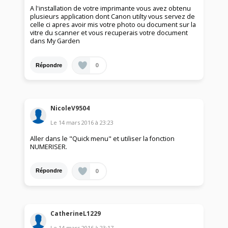
A l'installation de votre imprimante vous avez obtenu
plusieurs application dont Canon utilty vous servez de
celle ci apres avoir mis votre photo ou document sur la
vitre du scanner et vous recuperais votre document
dans My Garden
0
Répondre
NicoleV9504
Le
14 mars 2016
à
23:23
Aller dans le "Quick menu" et utiliser la fonction
NUMERISER.
0
Répondre
CatherineL1229
Le
14 mars 2016
à
23:17