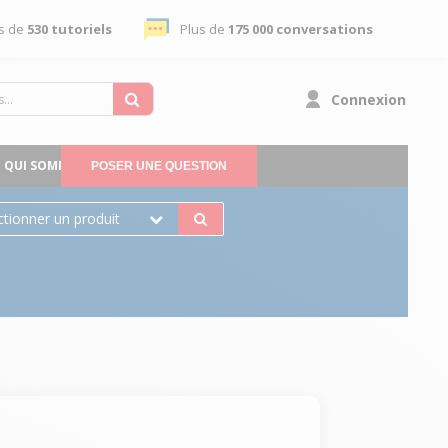
s de
530 tutoriels
Plus de
175 000 conversations
Connexion
QUI SOMMES-NOUS
POSER UNE QUESTION
ctionner un produit