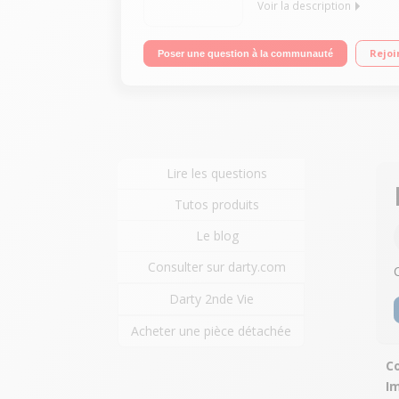
Voir la description
Multifonction Photo haute performances avec Conne
Rejoi
Poser une question à la communauté
PIXMA Cloud Link Ecran LCD tactile de 7,5 cm TFT
depuis un appareil photo ou une carte mémoire
Lire les questions
Tutos produits
Le blog
Consulter sur darty.com
Darty 2nde Vie
Acheter une pièce détachée
Co
I