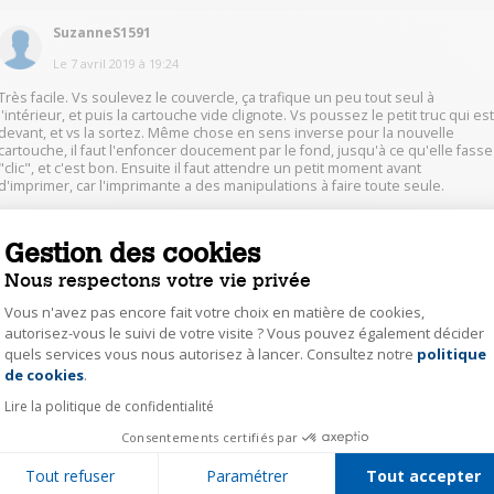
SuzanneS1591
Le
7 avril 2019
à
19:24
Très facile. Vs soulevez le couvercle, ça trafique un peu tout seul à
l'intérieur, et puis la cartouche vide clignote. Vs poussez le petit truc qui es
devant, et vs la sortez. Même chose en sens inverse pour la nouvelle
cartouche, il faut l'enfoncer doucement par le fond, jusqu'à ce qu'elle fasse
"clic", et c'est bon. Ensuite il faut attendre un petit moment avant
d'imprimer, car l'imprimante a des manipulations à faire toute seule.
Quand l'ordi vous répète à plusieurs reprises que vous n'avez plus assez
d'encre, il ne faut pas le croire : c'est juste pour vous faire changer la
Gestion des cookies
cartouche avant qu'elle soir complètement vide. Vous pouvez encore
imprimer assez longtemps, jusqu'au moment où l'imprimante refuse
Nous respectons votre vie privée
carrément d'imprimer ; alors il est temps de changer la cartouche.
Bonne chance !
Vous n'avez pas encore fait votre choix en matière de cookies,
autorisez-vous le suivi de votre visite ? Vous pouvez également décider
quels services vous nous autorisez à lancer. Consultez notre
politique
Axeptio consent
1
Répondre
de cookies
.
Lire la politique de confidentialité
paul66135124
Consentements certifiés par
Le
7 avril 2019
à
18:50
Tout refuser
Paramétrer
Tout accepter
Bonjour ! Rien de plus simple : mettez l'imprimante sous tension. Soulevez