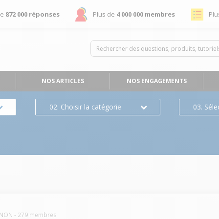
de
872 000 réponses
Plus de
4 000 000 membres
Plu
NOS ARTICLES
NOS ENGAGEMENTS
02. Choisir la catégorie
03. Séle
NON
-
279
membres