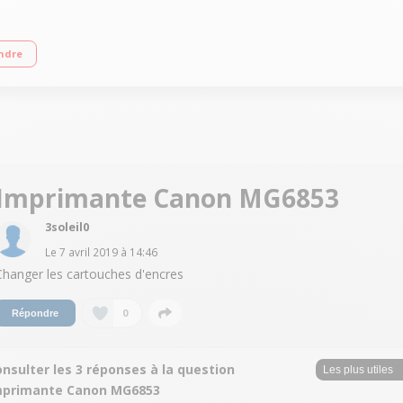
ctivité WiFi avancé Fonction Wi-Fi, impression depuis smartphone ou tablette,
ndre
 Couleur - Impression recto verso automatique - 5 cartouches d'encre séparée
Imprimante Canon MG6853
3soleil0
Le
7 avril 2019
à
14:46
Changer les cartouches d'encres
0
Répondre
nsulter les 3 réponses à la question
mprimante Canon MG6853