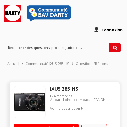
Connexion
Accueil
Communauté IXUS 285 HS
Questions/Réponses
IXUS 285 HS
124
membres
Appareil photo compact
CANON
Voir la description
Capteur CMOS Haute Résolution 20,2 Mpixels Partage facile
grâce au wifi / NFC Ecran LCD de 7,5 cm 461K pixels Zoom