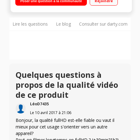
Rejoindre
Poser une question à la communauté
optique 12x 25-300mm
Lire les questions
Le blog
Consulter sur darty.com
Quelques questions à
propos de la qualité vidéo
de ce produit
LéoD7435
Le
10 avril 2017
à
21:06
Bonjour, la qualité fullHD est-elle fiable ou vaut il
mieux pour cet usage s'orienter vers un autre
appareil?
Peut-on filmer longtemps en fullHD ? (+30min?1h?)