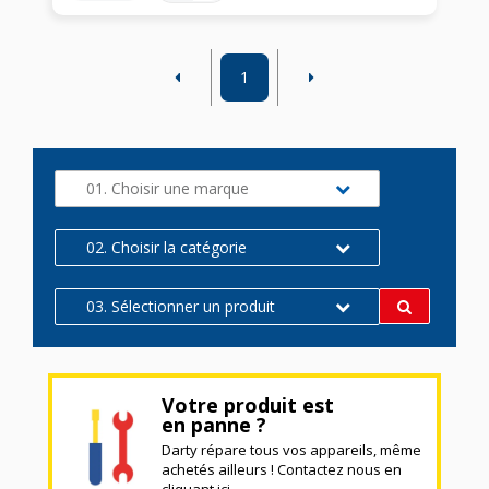
1
01. Choisir une marque
02. Choisir la catégorie
03. Sélectionner un produit
Votre produit est
en panne ?
Darty répare tous vos appareils, même
achetés ailleurs ! Contactez nous en
cliquant ici.