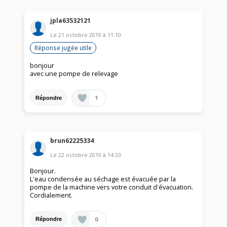
jpla63532121
Le
21 octobre 2019
à
11:10
Réponse jugée utile
bonjour
avec une pompe de relevage
1
Répondre
brun62225334
Le
22 octobre 2019
à
14:33
Bonjour.
L'eau condensée au séchage est évacuée par la
pompe de la machine vers votre conduit d'évacuation.
Cordialement.
0
Répondre