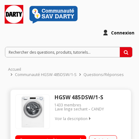
Connexion
Accueil
Communauté HGSW 485DSW/1-S
Questions/Réponses
HGSW 485DSW/1-S
1433
membres
Lave linge sechant
CANDY
Voir la description
Capacité de lavage 8 kg / Séchage 5 kg Essorage variable
jusqu'à 1400 tours/min Départ différé 24 heures / Affichage du