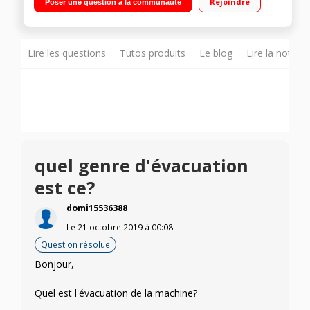
Rejoindre
Poser une question à la communauté
temps restant Connectivité NFC - Programmes rapides :
14'/30'/44'
Lire les questions
Tutos produits
Le blog
Lire la notice
quel genre d'évacuation
est ce?
domi15536388
Le
21 octobre 2019
à
00:08
Question résolue
Bonjour,
Quel est l'évacuation de la machine?