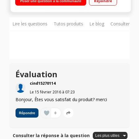
Rejoindre
Poser une question à la communauté
Pompe à chaleur A+
Lire les questions
Tutos produits
Le blog
Consulter sur
Évaluation
cind15270114
Le
15 février 2016
à
07:23
Bonjour, Êtes vous satisfait du produit? merci
0
Répondre
Consulter la réponse à la question