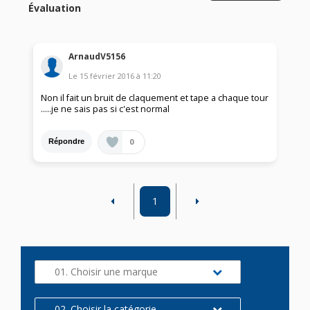
Évaluation
ArnaudV5156
Le
15 février 2016
à
11:20
Non il fait un bruit de claquement et tape a chaque tour
.....je ne sais pas si c'est normal
0
Répondre
1
01. Choisir une marque
02. Choisir la catégorie