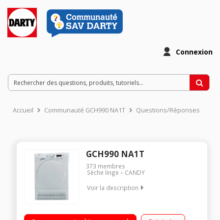
Connexion
Accueil
Communauté GCH990 NA1T
Questions/Réponses
GCH990 NA1T
373
membres
Sèche linge
CANDY
Voir la description
Capacité 9 kg - Pompe à chaleur Séchage par sonde (arrêt
automatique) Départ différé / Affichage du temps restant