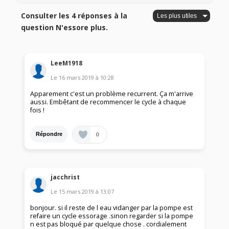
Consulter les 4 réponses à la
question N'essore plus.
LeeM1918
Le
16 mars 2019
à
10:28
Apparement c'est un problème recurrent. Ça m'arrive
aussi. Embêtant de recommencer le cycle à chaque
fois !
0
Répondre
jacchrist
Le
15 mars 2019
à
13:07
bonjour. si il reste de l eau vidanger par la pompe est
refaire un cycle essorage .sinon regarder si la pompe
n est pas bloqué par quelque chose . cordialement