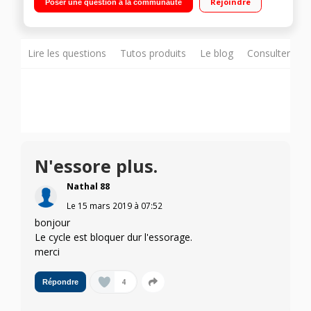
Rejoindre
Poser une question à la communauté
rapide (14-30-59 min)
Lire les questions
Tutos produits
Le blog
Consulter sur
N'essore plus.
Nathal 88
Le
15 mars 2019
à
07:52
bonjour
Le cycle est bloquer dur l'essorage.
merci
4
Répondre