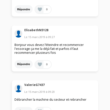
0
Répondre
ElisabethN5128
Le
15 mars 2019
à
09:27
Bonjour vous devez l’éteindre et recommencer
l'essorage ça me la déjà fait et parfois il faut
recommencer plusieurs fois
0
Répondre
ValerieG7437
Le
15 mars 2019
à
09:20
Débrancher la machine du secteur et rebrancher