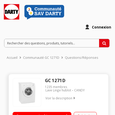
Connexion
Accueil
Communauté GC 1271D
Questions/Réponses
GC 1271D
1235
membres
Lave Linge hublot
CANDY
Voir la description
Capacité 7 kg (tambour 50 L) - Classe A+ / Essorage variable
jusqu'à 1200 tours/min / Départ différé 3/6/9 h / Programme