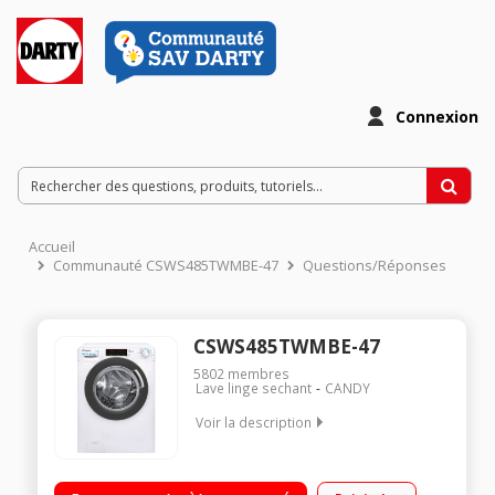
Connexion
Accueil
Communauté CSWS485TWMBE-47
Questions/Réponses
CSWS485TWMBE-47
5802
membres
Lave linge sechant
CANDY
Voir la description
Capacité de lavage 8kg / séchage 5kg - Classe C Essorage
variable jusqu'à 1400 tours/min - 79 dB Départ différé jusqu'à