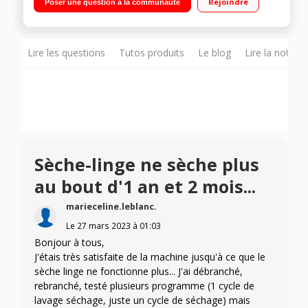
Rejoindre
Poser une question à la communauté
24 h - Affichage temps restant Fonction vapeur
Lire les questions
Tutos produits
Le blog
Lire la notice
Sèche-linge ne sèche plus
au bout d'1 an et 2 mois...
marieceline.leblanc.
Le
27 mars 2023
à
01:03
Bonjour à tous,
J'étais très satisfaite de la machine jusqu'à ce que le
sèche linge ne fonctionne plus... J'ai débranché,
rebranché, testé plusieurs programme (1 cycle de
lavage séchage, juste un cycle de séchage) mais