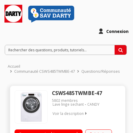
Connexion
Accueil
Communauté CSWS485TWMBE-47
Questions/Réponses
CSWS485TWMBE-47
5802
membres
Lave linge sechant
CANDY
Voir la description
Capacité de lavage 8kg / séchage 5kg - Classe C Essorage
variable jusqu'à 1400 tours/min - 79 dB Départ différé jusqu'à