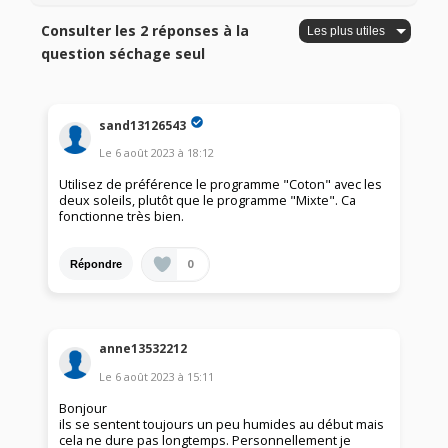
Consulter les 2 réponses à la
question séchage seul
sand13126543
Le
6 août 2023
à
18:12
Utilisez de préférence le programme "Coton" avec les
deux soleils, plutôt que le programme "Mixte". Ca
fonctionne très bien.
0
Répondre
anne13532212
Le
6 août 2023
à
15:11
Bonjour
ils se sentent toujours un peu humides au début mais
cela ne dure pas longtemps. Personnellement je