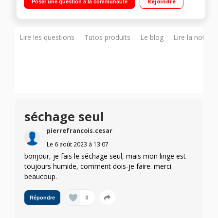
Rejoindre
Poser une question à la communauté
24 h - Affichage temps restant Fonction vapeur
Lire les questions
Tutos produits
Le blog
Lire la notice
séchage seul
pierrefrancois.cesar
Le
6 août 2023
à
13:07
bonjour, je fais le séchage seul, mais mon linge est
toujours humide, comment dois-je faire. merci
beaucoup.
0
Répondre