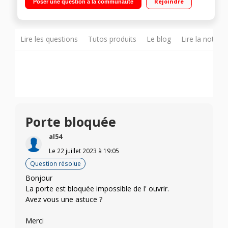
Rejoindre
Poser une question à la communauté
cm Le + : Connectivité NFC - 9 Programmes en accès direct -
Smart Touch
Lire les questions
Tutos produits
Le blog
Lire la notice
Porte bloquée
al54
Le
22 juillet 2023
à
19:05
Question résolue
Bonjour
La porte est bloquée impossible de l' ouvrir.
Avez vous une astuce ?
Merci