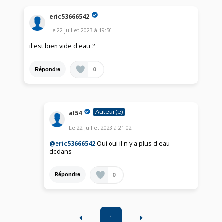
eric53666542
Le
22 juillet 2023
à
19:50
il est bien vide d'eau ?
0
Répondre
Auteur(e)
al54
Le
22 juillet 2023
à
21:02
@eric53666542
Oui oui il n y a plus d eau
dedans
0
Répondre
1