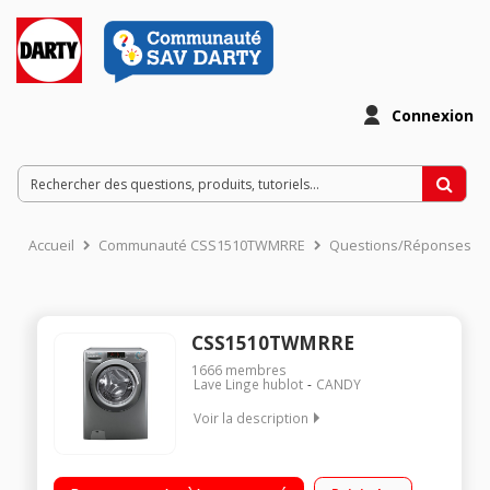
Connexion
Accueil
Communauté CSS1510TWMRRE
Questions/Réponses
CSS1510TWMRRE
1666
membres
Lave Linge hublot
CANDY
Voir la description
Capacité 10 kg (4 personnes) - Tambour 66 L Essorage
variable jusqu'à 1500 tours/min - 79 dB L x H x P : 60 x 85 x 54