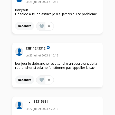
Le
23 juillet 2023
à
10:35
Bonj'our
Désolee aucune astuce je n ai jamais eu ce problème
0
Répondre
93ll11243312
Le
23 juillet 2023
à
10:15
bonjour le débrancher et attendre un peu avant de la
rebrancher si cela ne fonctionne pas appeller la sav
0
Répondre
moni35315611
Le
22 juillet 2023
à
20:15