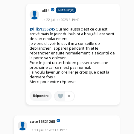
Auteur(e)
al54
Le
22 juillet 2023
à
19:40
@lili51355245
Oui moi aussi c'est ce qui est
arrivé mais le joint du hublot a bougé il est sorti
de son emplacement.
Je viens d avoir le sav il m a conseillé de
débrancher l appareil pendant 1h et le
rebrancher ensuite normalement la sécurité de
la porte va s enlever.
Pour le joint un technicien passera semaine
prochaine car ce n est pas normal.
J ai voulu laver un oreiller je crois que c'est la
dernière fois !
Merci pour votre réponse
0
Répondre
cate16321265
Le
23 juillet 2023
à
19:11