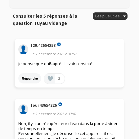
Consulter les 5 réponses à la
question Tuyau vidange
f29.42654253
Le
2 décembre 2023
à
16:57
je pense que oui!..après l'avoir constaté .
2
Répondre
four43654226
Le
2 décembre 2023
à
17:42
Non, il y a un récupérateur d'eau dans la porte à vider
de temps en temps.
Personnellement, je déconseille cet appareil : il est
peu cher, mais ne sèche pas convenablement et fait