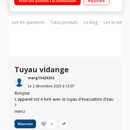
Rejoindre
Poser une question à la communauté
de récupération EasyCase - Hublot XXL - Connectivité NFC
Lire les questions
Tutos produits
Le blog
Lire la notice
Tuyau vidange
marg15429253
Le
2 décembre 2023
à
13:07
Bonjour
L'appareil est-il livré avec le tuyau d'évacuation d'eau
?
merci
0
Répondre