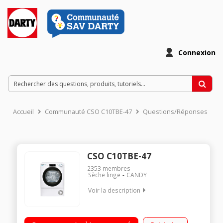
Connexion
Accueil
Communauté CSO C10TBE-47
Questions/Réponses
CSO C10TBE-47
2353
membres
Sèche linge
CANDY
Voir la description
Capacité 10 Kg - Condensation - G Séchage par sonde (arrêt
automatique) Départ différé / Affichage du temps restant Bac