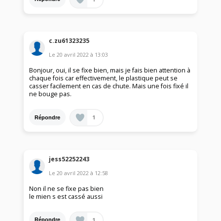
c.zu61323235
Le
20 avril 2022
à
13:03
Bonjour, oui, il se fixe bien, mais je fais bien attention à
chaque fois car effectivement, le plastique peut se
casser facilement en cas de chute. Mais une fois fixé il
ne bouge pas.
1
Répondre
jess52252243
Le
20 avril 2022
à
12:58
Non il ne se fixe pas bien
le mien s est cassé aussi
1
Répondre