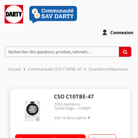
Connexion
Accueil
Communauté CSO C10TBE-47
Questions/Réponses
CSO C10TBE-47
2353
membres
Sèche linge
CANDY
Voir la description
Capacité 10 Kg - Condensation - G Séchage par sonde (arrêt
automatique) Départ différé / Affichage du temps restant Bac