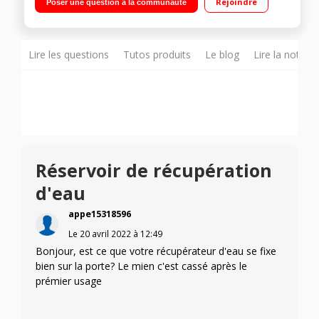
Rejoindre
Poser une question à la communauté
de récupération EasyCase - Hublot XXL - Connectivité NFC
Lire les questions
Tutos produits
Le blog
Lire la notice
Réservoir de récupération
d'eau
appe15318596
Le
20 avril 2022
à
12:49
Bonjour, est ce que votre récupérateur d'eau se fixe
bien sur la porte? Le mien c'est cassé après le
prémier usage