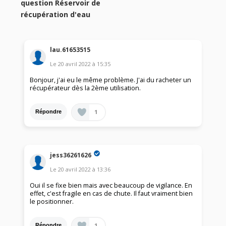
question Réservoir de
récupération d'eau
lau.61653515
Le
20 avril 2022
à
15:35
Bonjour, j'ai eu le même problème. J'ai du racheter un
récupérateur dès la 2ème utilisation.
1
Répondre
jess36261626
Le
20 avril 2022
à
13:36
Oui il se fixe bien mais avec beaucoup de vigilance. En
effet, c'est fragile en cas de chute. Il faut vraiment bien
le positionner.
1
Répondre