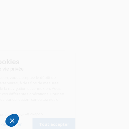
Gestion des cookies
Nous respectons votre vie privée
En poursuivant votre navigation, vous acceptez le dépôt de
cookies, par nous ou nos partenaires, à des fins de mesures
d’audience, d’optimisation de la navigation et connexion. Vous
pouvez accepter ou refuser ces différentes opérations. Pour en
savoir plus sur ces cookies et leur utilisation, consultez notre
politique de cookies
.
Consentements certifiés par
Tout refuser
Paramétrer
Tout accepter