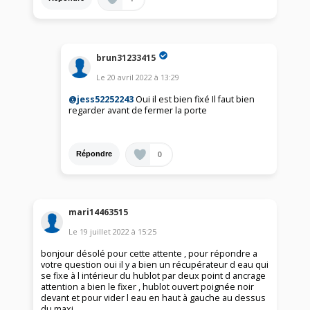
brun31233415
Le
20 avril 2022
à
13:29
@jess52252243
Oui il est bien fixé Il faut bien
regarder avant de fermer la porte
0
Répondre
mari14463515
Le
19 juillet 2022
à
15:25
bonjour désolé pour cette attente , pour répondre a
votre question oui il y a bien un récupérateur d eau qui
se fixe à l intérieur du hublot par deux point d ancrage
attention a bien le fixer , hublot ouvert poignée noir
devant et pour vider l eau en haut à gauche au dessus
du maxi