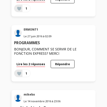
1
ERMONT1
Le
27 juin 2016
à
02:09
PROGRAMMES
BONJOUR, COMMENT SE SERVIR DE LE
FONCTION EXPRESS? MERCI
Lire les 2 réponses
Répondre
1
mikebx
Le
14 novembre 2016
à
23:06