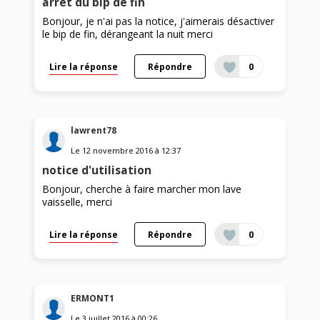
arrêt du bip de fin
Bonjour, je n'ai pas la notice, j'aimerais désactiver
le bip de fin, dérangeant la nuit merci
Lire la réponse
Répondre
0
lawrent78
Le
12 novembre 2016
à
12:37
notice d'utilisation
Bonjour, cherche à faire marcher mon lave
vaisselle, merci
Lire la réponse
Répondre
0
ERMONT1
Le
3 juillet 2016
à
00:26