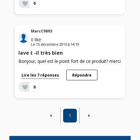
0
MarcC9893
0
like
Le
15 décembre 2015
à
14:19
lave t -il très bien
Bonjour, quel est le point fort de ce produit? merci
Lire les 7 réponses
Répondre
0
1