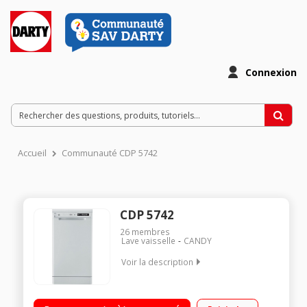
Connexion
Accueil
Communauté CDP 5742
CDP 5742
26
membres
Lave vaisselle
CANDY
Voir la description
Largeur 45 cm (10 couverts) - 45 dB/Consommation d'eau 9
L/cycle - Classe A++/Départ différé 24 heures (Affichage du