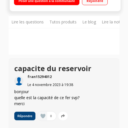
Rejoindre
Poser une question à la communauté
Calc : Filtre 100% de la vapeur pour éviter taches et résidus de
calcaire Alerte d'entretien du filtre - Semelle Durilium AirGlide
Autoclean
Lire les questions
Tutos produits
Le blog
Lire la notice
capacite du reservoir
fran15294012
Le
4 novembre 2023
à
19:38
bonjour
quelle est la capacité de ce fer svp?
merci
0
Répondre