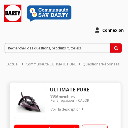
Connexion
Accueil
Communauté ULTIMATE PURE
Questions/Réponses
ULTIMATE PURE
3356
membres
Fer à repasser
CALOR
Voir la description
Débit de vapeur (60 g/min) et fonction pressing (240 g/min)
Vapeur vertical - Capacité du réservoir : 350 ml Filtre Micro-