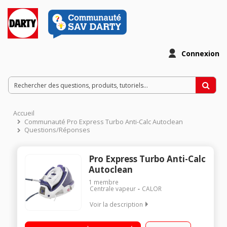
Connexion
Accueil
Communauté Pro Express Turbo Anti-Calc Autoclean
Questions/Réponses
Pro Express Turbo Anti-Calc
Autoclean
1
membre
Centrale vapeur
CALOR
Voir la description
Débit vapeur 120 g/min - Pressing 240 g/min Semelle
Autoclean Catalys - Fer Ultracord Collecteur anti-calc - Cuve en