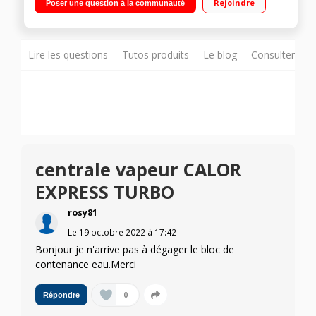
Rejoindre
Poser une question à la communauté
inox Mode ECO - Lock System
Lire les questions
Tutos produits
Le blog
Consulter sur
centrale vapeur CALOR
EXPRESS TURBO
rosy81
Le
19 octobre 2022
à
17:42
Bonjour je n'arrive pas à dégager le bloc de
contenance eau.Merci
0
Répondre