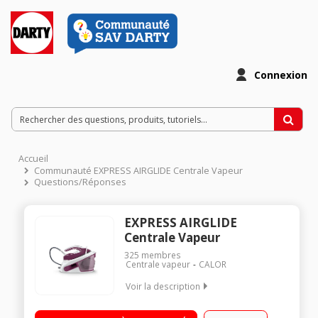
Connexion
Accueil
Communauté EXPRESS AIRGLIDE Centrale Vapeur
Questions/Réponses
EXPRESS AIRGLIDE
Centrale Vapeur
325
membres
Centrale vapeur
CALOR
Voir la description
Capacité du réservoir:1.8L - Amovible Temps de chauffe: 2
minutes Débit vapeur continu : 125 g/min, fonction pressing :