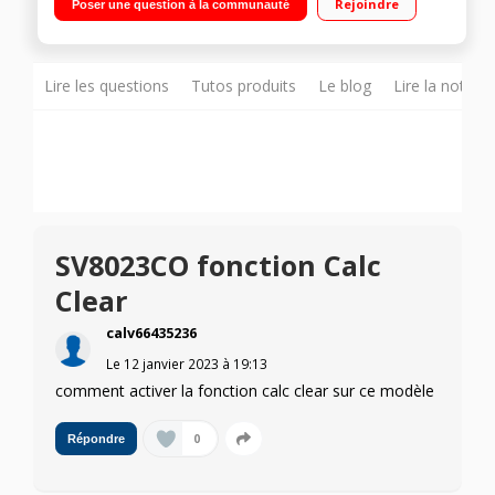
Rejoindre
Poser une question à la communauté
460 g/min Glisse exceptionnelle : semelle Durilium AirGlide
Lire les questions
Tutos produits
Le blog
Lire la notice
SV8023CO fonction Calc
Clear
calv66435236
Le
12 janvier 2023
à
19:13
comment activer la fonction calc clear sur ce modèle
0
Répondre