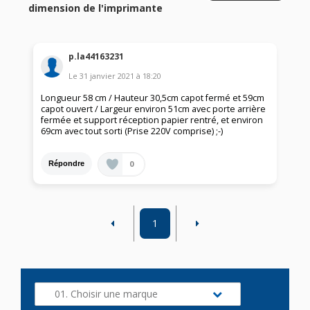
dimension de l'imprimante
p.la44163231
Le
31 janvier 2021
à
18:20
Longueur 58 cm / Hauteur 30,5cm capot fermé et 59cm
capot ouvert / Largeur environ 51cm avec porte arrière
fermée et support réception papier rentré, et environ
69cm avec tout sorti (Prise 220V comprise) ;-)
0
Répondre
1
01. Choisir une marque