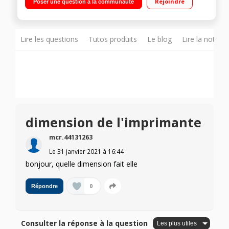
Rejoindre
Poser une question à la communauté
Impression et numérisation mobile : compatible AirPrint™ et
Google Cloud Print™ Qualité professionnelle jusqu'au format
A3 (divers papiers, photo, etc.)
Lire les questions
Tutos produits
Le blog
Lire la notice
dimension de l'imprimante
mcr.44131263
Le
31 janvier 2021
à
16:44
bonjour, quelle dimension fait elle
0
Répondre
Consulter la réponse à la question