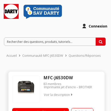
Connexion
Accueil
Communauté MFC-J6530DW
Questions/Réponses
MFC-J6530DW
83
membres
Imprimante jet d'encre
BROTHER
Voir la description
Imprimante multifonction - Imprime, numérise, copie et faxe
Ethernet, Wifi, Wifi Direct - l'écran LCD couleur tactile de 6,8 cm