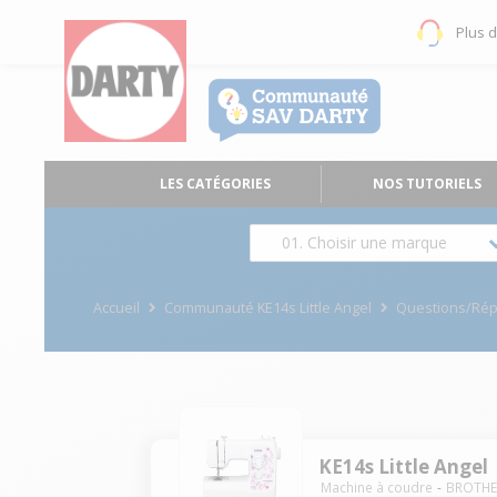
Plus 
LES CATÉGORIES
NOS TUTORIELS
01. Choisir une marque
Accueil
Communauté KE14s Little Angel
Questions/Ré
KE14s Little Angel
Machine à coudre
BROTHE