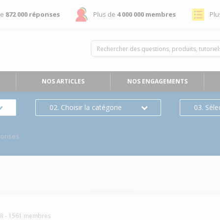
de
872 000 réponses
Plus de
4 000 000 membres
Plu
NOS ARTICLES
NOS ENGAGEMENTS
02. Choisir la catégorie
03. Séle
ponses
R
-
1561
membres