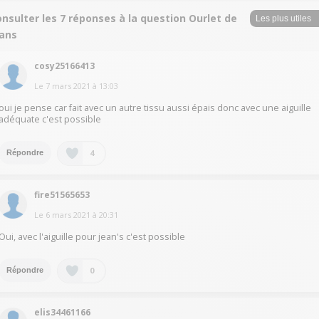
nsulter les 7 réponses à la question Ourlet de
eans
cosy25166413
Le
7 mars 2021
à
13:03
oui je pense car fait avec un autre tissu aussi épais donc avec une aiguille
adéquate c'est possible
4
Répondre
fire51565653
Le
6 mars 2021
à
20:31
Oui, avec l'aiguille pour jean's c'est possible
0
Répondre
elis34461166