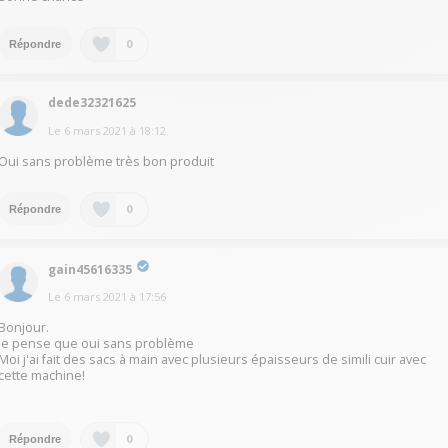
0
Répondre
dede32321625
Le
6 mars 2021
à
18:12
Oui sans problème très bon produit
0
Répondre
gain45616335
Le
6 mars 2021
à
17:56
Bonjour.
Je pense que oui sans problème
Moi j'ai fait des sacs à main avec plusieurs épaisseurs de simili cuir avec
cette machine!
0
Répondre