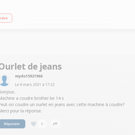
4 étapes Bras libre - Eclairage du plan à coudre Idéale pour les débutantes
ndre
Ourlet de jeans
mydo15921966
Le
6 mars 2021
à
17:22
Bonjour,
Machine a coudre brother ke 14 s
Peut-on coudre un ourlet en jeans avec cette machine à coudre?
Merci pour la réponse.
0
Répondre