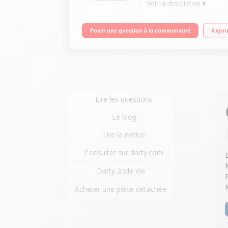
Voir la description
Machine à coudre - 14 programmes Boutonnière en 
Rejoi
Poser une question à la communauté
Lire les questions
Le blog
Lire la notice
Consulter sur darty.com
Darty 2nde Vie
Acheter une pièce détachée