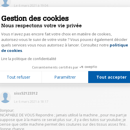
Le
6 mars 2021
à
19:04
Oui mais il faudra mettre une aiguille plus grosse
Gestion des cookies
Nous respectons votre vie privée
0
Répondre
Vous n'avez pas encore fait votre choix en matière de cookies,
autorisez-vous le suivi de votre visite ? Vous pouvez également décider
quels services vous nous autorisez à lancer. Consultez notre
politique
Axeptio consent
sand36114531
de cookies
.
Le
6 mars 2021
à
18:47
Lire la politique de confidentialité
Bonjour oui c'est possible sans soucis
Consentements certifiés par
0
Tout refuser
Paramétrer
Tout accepter
Répondre
siss52123312
Le
6 mars 2021
à
18:17
Bonjour;
iNCAPABLE DE VOUS Repondre ; jamais utilisé la machine , pour ma part je
suppose que à la mains ce serait plus sur , il y a des tutos sur youtube; je
pense que cette machine permet des coutures sur des tissus assez fins .
Bonne chance