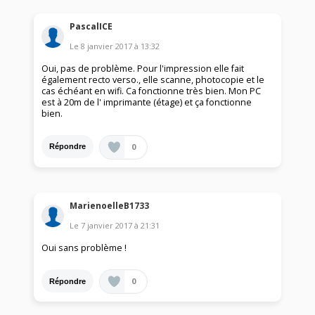
PascalICE
Le
8 janvier 2017
à
13:32
Oui, pas de problème. Pour l'impression elle fait
également recto verso., elle scanne, photocopie et le
cas échéant en wifi. Ca fonctionne très bien. Mon PC
est à 20m de l' imprimante (étage) et ça fonctionne
bien.
0
Répondre
MarienoelleB1733
Le
7 janvier 2017
à
21:31
Oui sans problème !
0
Répondre