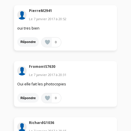
PierreM2941
Le
7 janvier 2017
à
20:52
oui tres bien
0
Répondre
FromontS7630
Le
7 janvier 2017
à
20:31
Oui elle fait les photocopies
0
Répondre
RichardG1036
Le
7 janvier 2017
à
20:15