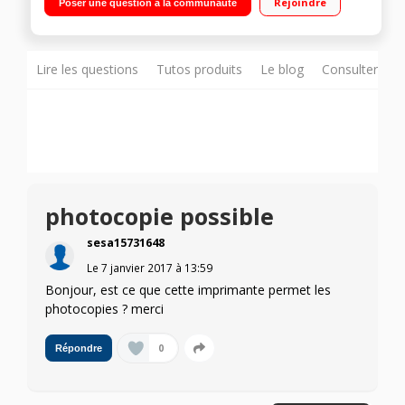
Rejoindre
Poser une question à la communauté
WIFI DIRECT
Lire les questions
Tutos produits
Le blog
Consulter sur
photocopie possible
sesa15731648
Le
7 janvier 2017
à
13:59
Bonjour, est ce que cette imprimante permet les
photocopies ? merci
0
Répondre