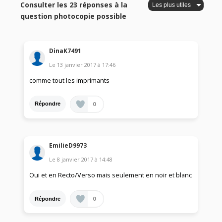
Consulter les 23 réponses à la
question photocopie possible
DinaK7491
Le
13 janvier 2017
à
17:46
comme tout les imprimants
0
Répondre
EmilieD9973
Le
8 janvier 2017
à
14:48
Oui et en Recto/Verso mais seulement en noir et blanc
0
Répondre