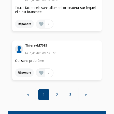
Tout a fait et cela sans allumer l'ordinateur sur lequel
elle est branchée
0
Répondre
ThierryM7015
Le
7 janvier 2017
à
17:41
Oui sans problème
0
Répondre
1
2
3