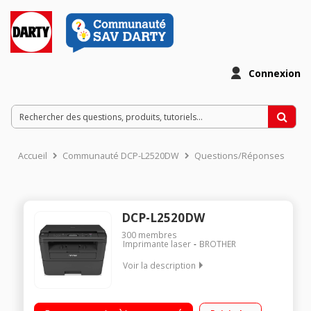
Connexion
Accueil
Communauté DCP-L2520DW
Questions/Réponses
DCP-L2520DW
300
membres
Imprimante laser
BROTHER
Voir la description
Imprimante laser monochrome Vitesse d'impression élevée
Simplicité, compacité Haute qualité d'impression - USB, WIFI,