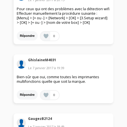
Pour ceux qui ont des problèmes avec la détection wifi
Effectuer manuellement la procédure suivante :
[Menu] > [+ ou -] > [Network] > [OK] > [3.Setup wizard]
> [OK] > [+ ou -] > [nom de votre box] > [OK]
0
Répondre
GhislaineM4031
Le
7 janvier 2017
à
19:39
Bien-sûr que oui, comme toutes les imprimantes
multifonctions quelle que soit la marque.
0
Répondre
GaugezB2124
Le
7 janvier 2017
à
18:49