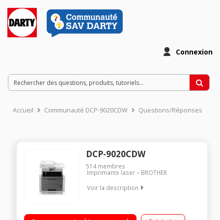
Connexion
Accueil
Communauté DCP-9020CDW
Questions/Réponses
DCP-9020CDW
514
membres
Imprimante laser
BROTHER
Voir la description
Imprimante multifonction laser couleur 4 toners Bac papier de
250 feuilles Recto / Verso automatique - bureautique