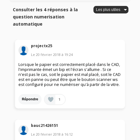
Consulter les 4 réponses à la
question numerisation
automatique
projectx25
Le
20 février 2018
à
19:24
Lorsque le papier est correctement placé dans le CAD,
l'imprimante émet un bip et l'écran s'allume . Si ce
n'est pas le cas, soit le papier est mal placé, soit le CAD
est en panne ou peut être que le bouton scanner ws
est configuré pour ne numériser qu'à partir de la vitre.
1
Répondre
bauc21426151
Le
20 février 2018
à
16:12