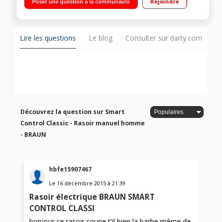
Rejoindre
Poser une question à la communauté
Lire les questions
Le blog
Consulter sur darty.com
Découvrez la question sur Smart
Control Classic - Rasoir manuel homme
- BRAUN
hbfe15907467
Le
16 décembre 2015
à
21:39
Rasoir électrique BRAUN SMART
CONTROL CLASSI
bonjour ce rasoir coupe t'il bien la barbe même de