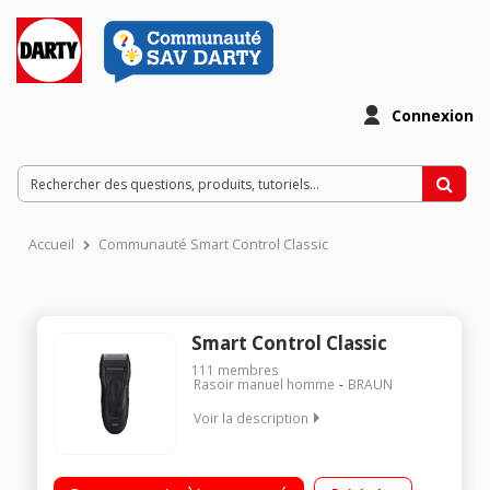
Connexion
Accueil
Communauté Smart Control Classic
Smart Control Classic
111
membres
Rasoir manuel homme
BRAUN
Voir la description
Rechargeable et secteur/2 grilles flottantes + couteau/Grille
SmartFoil - Tondeuse rétractable/Nettoyage à l'eau